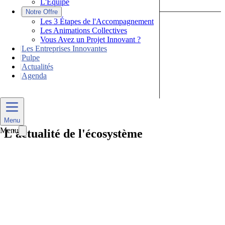
L'Équipe
|
Notre Offre
Les 3 Étapes de l'Accompagnement
Les Animations Collectives
Vous Avez un Projet Innovant ?
|
Les Entreprises Innovantes
|
Pulpe
|
Actualités
|
Agenda
Nous Contacter
Toute
Menu
Menu
L'actualité de
l'écosystème