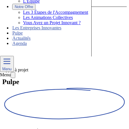
L'Équipe
|
Notre Offre
Les 3 Étapes de l'Accompagnement
Les Animations Collectives
Vous Avez un Projet Innovant ?
|
Les Entreprises Innovantes
|
Pulpe
|
Actualités
|
Agenda
Nous Contacter
2026
Menu
Appel à projet
Menu
Pulpe