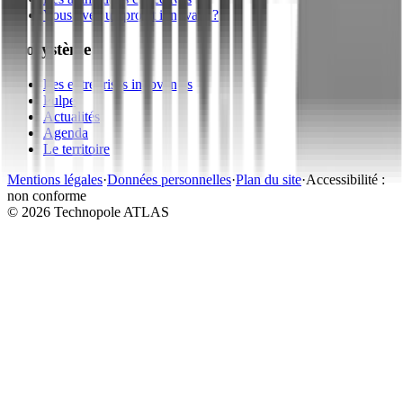
Vous avez un projet innovant ?
Écosystème
Les entreprises innovantes
Pulpe
Actualités
Agenda
Le territoire
Mentions légales
·
Données personnelles
·
Plan du site
·
Accessibilité :
non conforme
©
2026
Technopole ATLAS