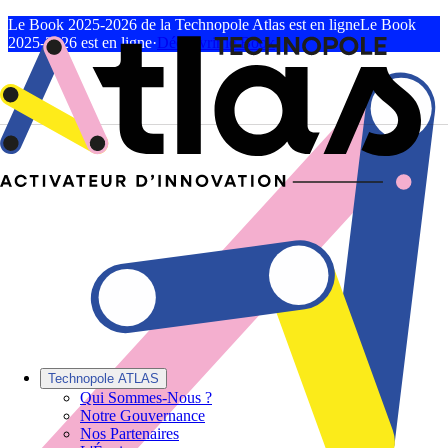
Le Book 2025-2026 de la Technopole Atlas est en ligne
Le Book
2025-2026 est en ligne
·
Découvrir le Book
Technopole ATLAS
Qui Sommes-Nous ?
Notre Gouvernance
Nos Partenaires