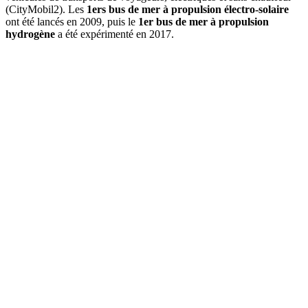
(CityMobil2). Les
1ers bus de mer à propulsion électro-solaire
ont été lancés en 2009, puis le
1er bus de mer à propulsion
hydrogène
a été expérimenté en 2017.
1970s
un laboratoire de l’écologie urbaine
1976
le concept de vélos en libre-service
1995
le tri sélectif des déchets
1997
la 1ère journée « En ville sans ma voiture »