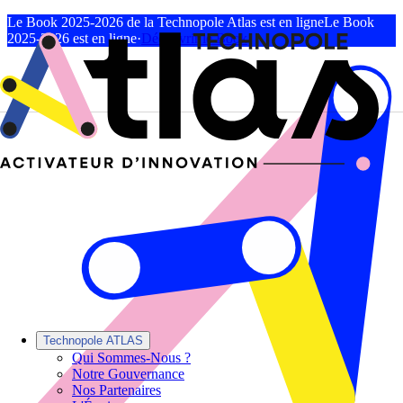
Le Book 2025-2026 de la Technopole Atlas est en ligne
Le Book
2025-2026 est en ligne
·
Découvrir le Book
Technopole ATLAS
Qui Sommes-Nous ?
Notre Gouvernance
Nos Partenaires