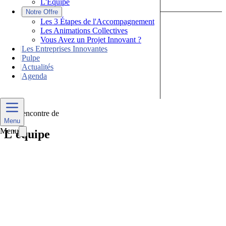
L'Équipe
|
Notre Offre
Les 3 Étapes de l'Accompagnement
Les Animations Collectives
Vous Avez un Projet Innovant ?
|
Les Entreprises Innovantes
|
Pulpe
|
Actualités
|
Agenda
Nous Contacter
À la rencontre de
Menu
Menu
L'équipe