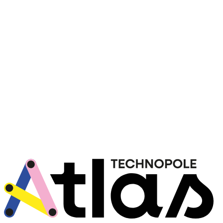
Julien
MENU
Fati
NABIL
Anaëlle
ROUSSEAU