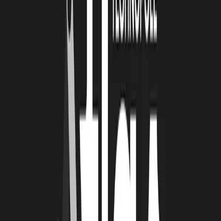
Le groupe associatif UCPA, à but non lucratif reconnu d'utilité
sociale, agit en faveur d’un sport accessible à tous vecteur de vivre-
ensemble et de bien-être. Connue pour l’organisation de colonies de
vacances et de séjours sportifs, l’UCPA exerce également son métier
d’éducateur sportif dans le management et le développement
d’équipements sportifs (centres aquatiques, salles d’escalade, salles
de fitness…).
https://www.ucpa.asso.fr/
SNCF TER Nouvelle-Aquitaine
SNCF TER Nouvelle-Aquitaine (SNCF Voyageurs) propose des
solutions de mobilité partagée et de porte à porte afin de répondre à
leurs besoins en termes d’offre, de coût, de qualité de service et de
respect de l’environnement. Elle propose l'agence en ligne OUI.sncf
et opère aussi bien pour les longues distances, en France et en
Europe, que pour la mobilité du quotidien.
https://www.ter.sncf.com/nouvelle-aquitaine