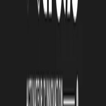
Un start-up manager issu d’une des trois technopoles partenaires
peut vous recontacter pour approfondir quelques points relatifs au
contenu de mon projet.
Votre dossier est présenté en jury de pré sélection, puis de
sélection en présence de l’ensemble des partenaires : Tourisme
Lab Nouvelle-Aquitaine ; Unitec ; La Rochelle Technopole ;
Hélioparc ; Région ; SNCF Ter Nouvelle-Aquitaine ; Siblu
Villages ; La Cité du Vin ; UCPA.
Vous êtes rapidement informé de la décision du jury. Si la
réponse est positive, le processus accompagnement démarrera en
janvier 2022. En cas de refus, les partenaires vous conseilleront
sur les structures d'accompagnement susceptibles de vous aider.
Dossier candidature
À lire
Également