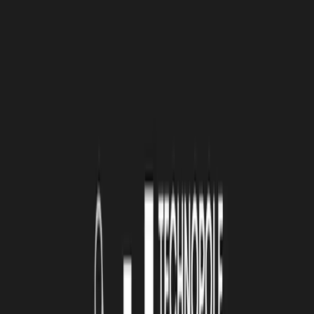
Située à Bordeaux, la Cité du Vin est un centre culturel nouvelle
génération unique au monde où le vin est présenté dans ses
dimensions culturelle, civilisationnelle, patrimoniale et universelle.
La Cité du Vin met à l'honneur les vignobles du monde entier à
travers un parcours permanent, des expositions temporaires, des
ateliers œnoculturels et de nombreux événements. La Cité du Vin est
gérée et développée par la Fondation pour la culture et les
civilisations du vin.
https://www.laciteduvin.com/fr
Siblu
Avec près de 40 ans d’expérience et plus de 100 M€ de CA, la
société Siblu France est le leader européen du marché de l’hôtellerie
de plein air et le numéro 1 français dans la vente de mobil homes.
Depuis son siège de Pessac (33), la marque est propriétaire
exploitante de 20 campings villages de vacances haut de gamme
répartis sur l’ensemble du territoire français.
https://www.siblu.fr/
UCPA