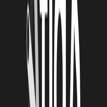
DES PROBLÉMATIQUES MÉTIERS À
SATISFAIRE
Le tourisme est un secteur économique hautement concurrentiel, en
proie à des évolutions structurelles profondes et de rapides
mutations. Les projets présentés devront répondre à des besoins
exprimés par les acteurs et professionnels du tourisme pour répondre
au contexte de la crise sanitaire, favoriser les transitions
économiques, sociales et environnementales nécessaires à la filière.
Les projets soumis peuvent prendre la forme d’un produit
touristique, d’un service ou d’un processus nouveau, s’appuyant sur
une façon non mise en œuvre jusqu’alors, d’aborder, de construire et
/ou de mettre en marché l’offre touristique. Ils peuvent concerner les
hébergements, les lieux de visites, les activités de loisirs…
Quelques exemples de problématiques actuelles : développer
l’emploi touristique et le recrutement des saisonniers; conquérir des
clientèles dites de « proximité » ; proposer de nouvelles expériences
aux touristes/visiteurs ; concevoir des objets innovants au service du
développement du tourisme (mobiliers connectés, transport