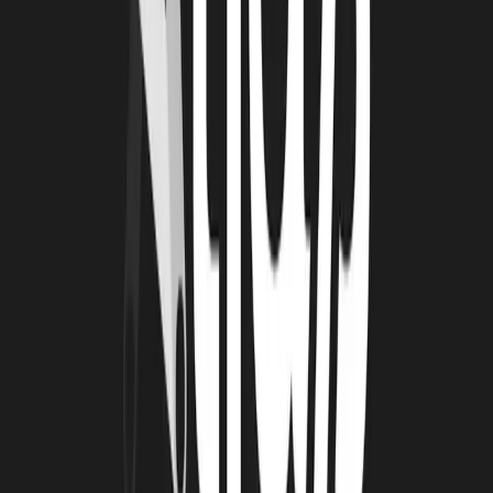
multimodal, solution de mobilité écoresponsable…) ; relancer le
tourisme d’affaire dans un prisme post covid ; repenser le tourisme
de Montagne ; encourager la mobilité douce et proposer des
solutions 0 km ; gérer et optimiser les flux de fréquentation ;
accompagner les professionnels et les clientèles vers des
comportements éco-responsables ; proposer de nouveaux concepts
d’hébergement et de services additionnels ; concevoir de nouveaux
outils, services d’aide à la décision (big data…)...
LES CANDIDATURES SONT OUVERTES
POUR LA PROMOTION 2022
Téléchargez et complétez le dossier de candidatures.
Renvoyez-le, accompagné le cas échéant de tous éléments
détaillés que vous souhaiteriez porter à notre connaissance (nous
en garantissons un traitement strictement confidentiel) avant le
vendredi 19 novembre 2021
à
bonjour@tourismelab.fr
.