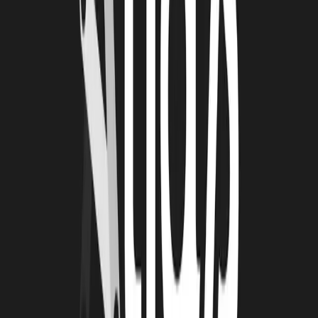
du public !
RÉVÉLER, CONNECTER, ACCÉLÉRER
À travers son engagement renforcé dans le concours Emergence, la
Technopole ATLAS affirme sa ligne directrice : révéler les talents,
connecter les expertises et accélérer le développement des
entreprises innovantes. Dans un contexte économique en mutation
rapide, la Charente-Maritime démontre ainsi qu’elle peut conjuguer
aventure entrepreneuriale, coopération territoriale et création
d’emplois.
À lire
Également