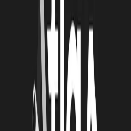
Pour Emergence 2026, ATLAS a sélectionné trois entreprises qui
innovent pour répondre à des enjeux concrets :
Dvid
--> plateforme SaaS couplée à une carte électronique
simulant un objet connecté, pour former les collaborateurs à la
cybersécurité via des scénarios gamifiés.
Skydrone
--> conception et fabrication de drones et stations de
contrôle de haute technologie, destinés aux marchés
professionnels de l’observation, de la sécurité, de la science et de
la santé.
Numérisk
--> plateforme numérique collaborative dédiée à la
gestion de crise pour les collectivités territoriales, conçue pour
digitaliser les plans Communaux et Intercommunaux de
Sauvegarde.
Le prix de l'Innovation - Technopole ATLAS a été
decerné à SKYDRONE ROBOTICS, grâce aux votes