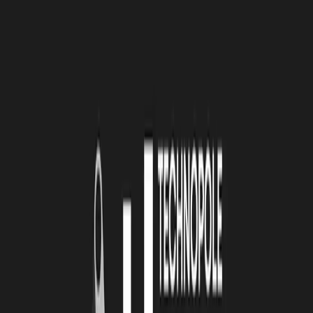
in France, elle est biosourcée et détruit les bactéries en moins de 3
minutes.
Clinn™
, premier produit issu de cette technologie, est
aujourd’hui commercialisé. Il s’agit d’une coque de téléphone
personnalisable, qui transforme un objet ultra manipulé en véritable
barrière de protection.
ATLAS accompagne également des projets présentant une
innovation d’usage, à impact environnemental, social ou territorial.
C’est le cas de
Klub
, application mobile pour les moins de 26 ans
qui facilite l’accès à des offres culturelles, festives et commerciales.
Après un lancement réussi à La Rochelle, la startup poursuit son
déploiement en France, notamment à Nantes, Angers et Strasbourg,
Rennes…
L’ambition de la Technopole est d’accélérer le passage à l’échelle
des projets et d’ancrer durablement l’innovation dans le tissu
économique local.
TROIS NOMINÉS POUR LE PRIX DE
L’INNOVATION