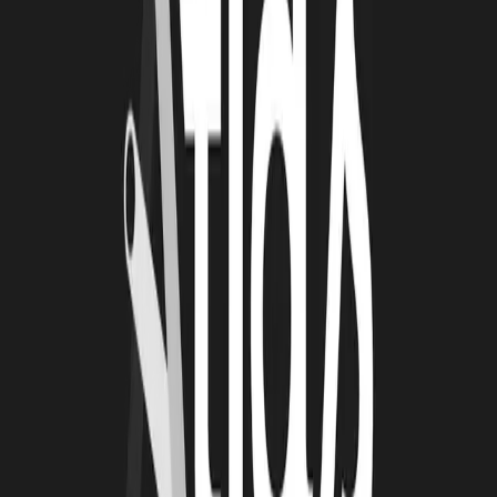
26 juin 2026
Automatisation et IA : une série d'ateliers pour
passer de la découverte à l'action
De janvier à mai 2026, la Technopole Atlas a animé une série de
quatre ateliers collectifs autour de l’automatisation et de
l’intelligence artificielle. Organisées en présentiel toutes les deux
semaines, ces cessions ont été conçus avec un objectif clair :
permettre aux porteurs de projets de transformer des outils souvent
perçus comme complexes en solutions directement applicables à leur
activité.
Lire la suite