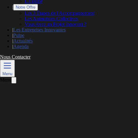
L'Équipe
|
Notre Offre
Les 3 Étapes de l'Accompagnement
Les Animations Collectives
Vous Avez un Projet Innovant ?
|
Les Entreprises Innovantes
|
Pulpe
|
Actualités
|
Agenda
Nous Contacter
L’actualité
Menu
Menu
David Decours : Start-up et confinement,
ses conseils
Publié le
30 mars 2020
Mis à jour le
26 mai 2026
7 min de lecture
DAVID DECOURS, EXPERT-COMPTABLE
EXCO VALLIANCE