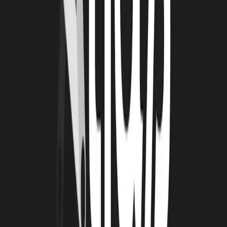
de table en mode télétravail !
Pour les start-up, le travail dématérialisé est déjà une réalité : la
visioconférence est par exemple un outil largement utilisé. En fait,
elles ont un temps d'avance sur les entreprises classiques…
Et donc du coup, ce peut aussi être l'occasion de profiter du temps
disponible de certains opérateurs qui se trouvaient surmenés,
de
dégager du temps
pour faire des choses qui étaient en attente,
pour
préparer demain
!
Il faut aussi faire attention à ne pas s'isoler :
le confinement peut
induire une forme de repli sur soi à éviter. L'avantage des pépinières
ou de La Rochelle Technopole est de pouvoir créer du lien et de
l'entretenir : on se croise, on apprend à se connaitre entre porteurs de
projets et opérateurs… Même si c'est mieux que rien, le télétravail et
les visioconférences cassent un peu cette dynamique. D'où l'intérêt
de cultiver ce lien mais différemment. C'est d'autant plus facile
quand on a cultivé ce lien auparavant physiquement lors de rendez-
vous réguliers.
Être attentif à cultiver ce lien passe aussi par l'animation sur les
réseaux sociaux, internes et externes. On crée des événements, des