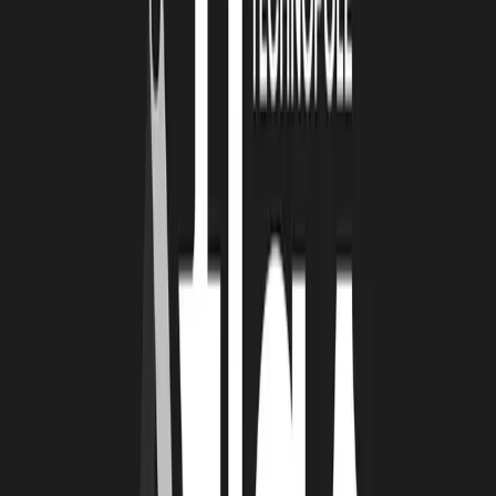
Dans un rôle de médiation pour trouver d'autres solutions de
financement, essentiellement chez BPI, véritable acteur pivot
dans le secteur des start-up.
Avec certaines start-up rochelaises nous continuons les
préparatifs de levées de fonds car si le dossier est bien ficelé,
original et fiable, les investisseurs le traiteront rapidement (les
dossiers ne sont pas nombreux en ce moment).
Cette situation peut créer de l'opportunité : J'ai là un dossier qui fin
avril devrait aller au bout de sa levée de fonds. Il n'y a pas donc que
des mauvaises nouvelles… c'est certes plus facile pour une start-up
qui a déjà réalisé plusieurs tours que quand c'est une première levée
de fonds.
DANS CE CONTEXTE, IL EST IMPORTANT
D'ADOPTER UNE POSITIVE ATTITUDE !
Il faut être pro-actif
, c'est assez naturel pour les start-up : Ne pas