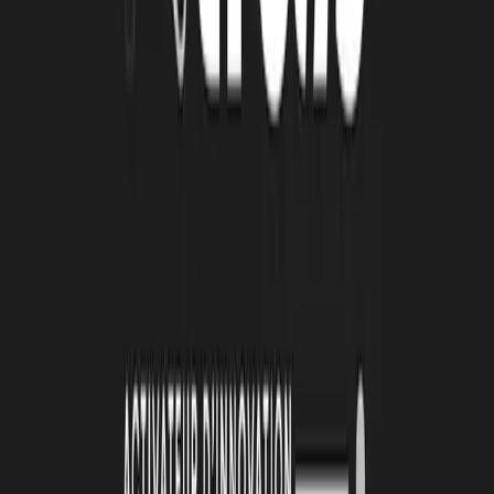
réunions de travail mais aussi des rendez-vous plus informels ; c'est
le moment d'animer un blog, de faire du community management,
de partager ses idées (qu'un porteur de projet a naturellement
tendance à protéger) : si vous avez une bonne idée, parlez-en, nous
vivons dans une société de l'interactif… car cela peut créer des
synergies, permettre de trouver des partenaires, des clients.
Enfin, du "bon" peut émerger de cette période, et donc il faut rester
positif, et promouvoir la bonne humeur… car l'optimisme est
contagieux, ça booste ! Finalement, il y a plein de bonnes raisons de
ne surtout pas paniquer…
REMERCIEMENTS
à David Decours - Expert-Comptable à Exco Valliance
À lire
Également