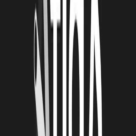
attendre que le banquier ou l'expert-comptable vous appelle. Ces
jours-ci, il y a beaucoup d'informations parmi lesquelles il faut faire
le tri, et des informations contradictoires qu'il faut éclaircir, si besoin
avec son expert-comptable.
Tous les dispositifs annoncés sont à passer en revue
: repérer
ceux qui peuvent me concerner, ceux qui peuvent convenir à mon
cas particulier, tout ce qui peut être décalé dans les échéances
comme les prêts d'honneur ou les avances conditionnées, mais aussi
les obligations contractuelles.
Aujourd'hui,
la situation n'est pas critique.
Le problème ne se
pose pas pour la fin du mois, mais plutôt pour le mois prochain et
celui d'après, mais c'est maintenant qu'il faut s'organiser.
Concrètement, si j'ai du crédit à récupérer : crédit de TVA, aides à
l'innovation, crédit d'impôt recherche, remboursés rapidement et en
cash (quand on est J.E.I) : les procédures ont été accélérées.
Beaucoup de start-up clôturant au 31 décembre peuvent ainsi
valoriser leur crédit d'impôt.
D'où l'intérêt d'être toujours créatif, d'être dans la mouvance…
Actuellement, une start-up rochelaise finalise le bouclage de son tour