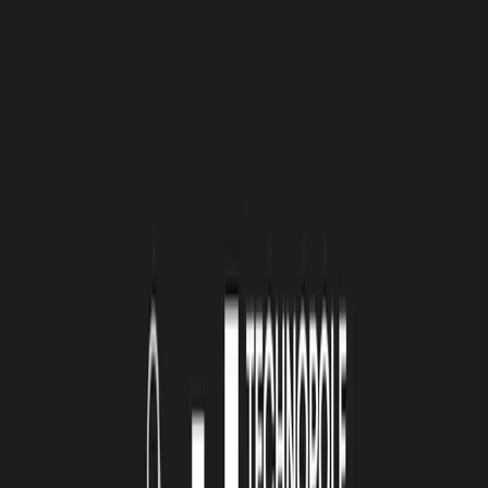
je demande à BPI d'intervenir en caution (elle se porte
garant à hauteur de 90% des encours).
Il faut savoir qu'en temps normal, les banquiers sont relativement
frileux à l'égard de certaines start-up qui se tournent alors vers la
Région et(ou) BPI pour décrocher des subventions ou des avances
remboursables sous conditions.
Je ne paye pas les charges sociales, même si elles ne sont pas
importantes
J'appelle mon expert-comptable s'il n'a pas déjà appelé, pour
faire le point.
Lui est à même d'apporter des réponses car il a recoupé bon nombre
d'informations avec les personnes clés (opérateurs, institutionnels,
partenaires bancaires, etc.), et il peut partager ses retours
d'expérience.
Nous intervenons au cas par cas :