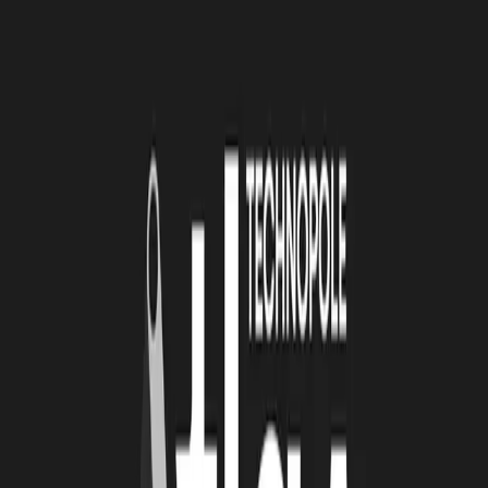
L’engagement de l’entreprise dans une démarche
environnementale ou dans une démarche sociale ;
La participation à un programme de France Relance et/ou France
2030 ;
L’engagement dans une démarche de relocalisation de l’activité
en France ;
Les liens avec les établissements scolaires et d’enseignement
supérieur pour favoriser l’emploi des jeunes ;
La démarche d’exportation du produit fabriqué en France
À lire
Également