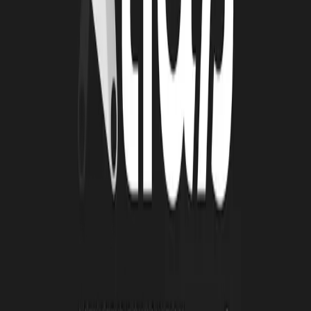
26 juin 2026
Automatisation et IA : une série d'ateliers pour
passer de la découverte à l'action
De janvier à mai 2026, la Technopole Atlas a animé une série de
quatre ateliers collectifs autour de l’automatisation et de
l’intelligence artificielle. Organisées en présentiel toutes les deux
semaines, ces cessions ont été conçus avec un objectif clair :
permettre aux porteurs de projets de transformer des outils souvent
perçus comme complexes en solutions directement applicables à leur
activité.
Lire la suite