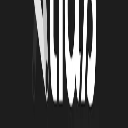
De janvier à mai 2026, la Technopole Atlas a animé une série de
quatre ateliers collectifs autour de l’automatisation et de
l’intelligence artificielle. Organisées en présentiel toutes les deux
semaines, ces cessions ont été conçus avec un objectif clair :
permettre aux porteurs de projets de transformer des outils souvent
perçus comme complexes en solutions directement applicables à leur
activité.
Lire la suite