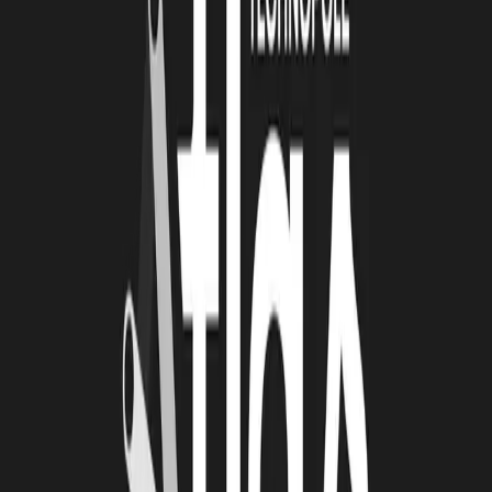
26 juin 2026
Automatisation et IA : une série d'ateliers pour
passer de la découverte à l'action