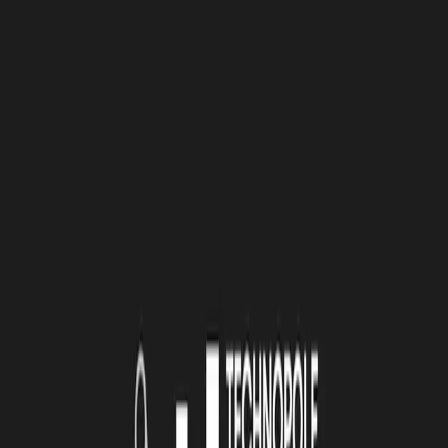
présence du vice-président de la technopole Jean-Luc ALGAY +
point presse/communication…
À lire
Également
4 août 2026
Le Book Atlas 2025-2026 est en ligne !
Lire la suite