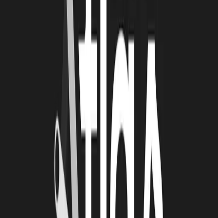
06 14 60 65 19
Brigitte Auger : Direction de la performance industrielle -05 56
56 01 37
À lire
Également
4 août 2026
Le Book Atlas 2025-2026 est en ligne !
Lire la suite