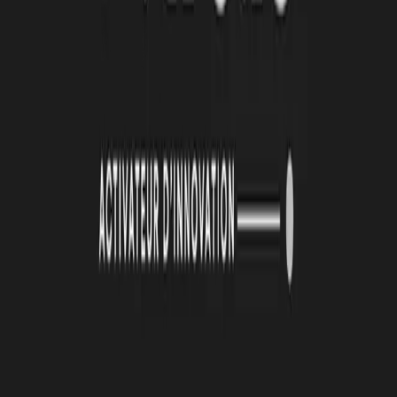
Automatisation et IA : une série d'ateliers pour
passer de la découverte à l'action
De janvier à mai 2026, la Technopole Atlas a animé une série de
quatre ateliers collectifs autour de l’automatisation et de
l’intelligence artificielle. Organisées en présentiel toutes les deux
semaines, ces cessions ont été conçus avec un objectif clair :
permettre aux porteurs de projets de transformer des outils souvent
perçus comme complexes en solutions directement applicables à leur
activité.
Lire la suite