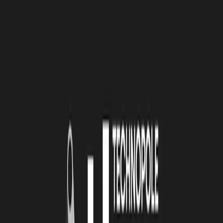
Vous devez compléter le dossier de candidature téléchargeable ci-
dessous, le compléter et le transmettre par email :
rebondPME@nouvelle-aquitaine.fr
.
Sélection au fil de l’eau (un Comité de sélection par semaine)
Réponse dans le mois suivant le dépôt d'une candidature
complète
Appel à Manifestation d’Intérêt (AMI)
ouvert jusqu’à
septembre 2021
AMI : Appui à la réflexion stratégique - Rebond PME
Flyer de présentation
Formulaire de candidature
Contacts
Mathioda Coatanhay : Direction de la performance industrielle -