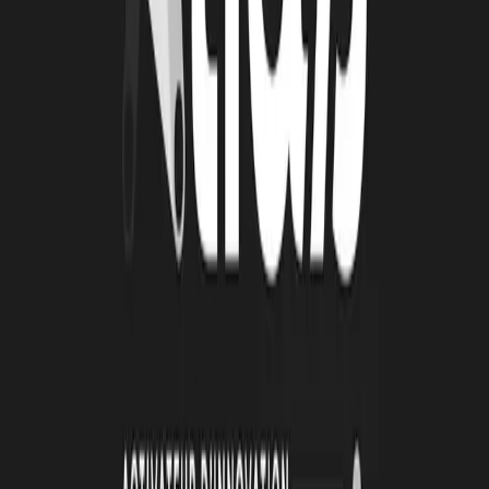
26 juin 2026
Automatisation et IA : une série d'ateliers pour
passer de la découverte à l'action
De janvier à mai 2026, la Technopole Atlas a animé une série de
quatre ateliers collectifs autour de l’automatisation et de
l’intelligence artificielle. Organisées en présentiel toutes les deux
semaines, ces cessions ont été conçus avec un objectif clair :
permettre aux porteurs de projets de transformer des outils souvent
perçus comme complexes en solutions directement applicables à leur
activité.
Lire la suite