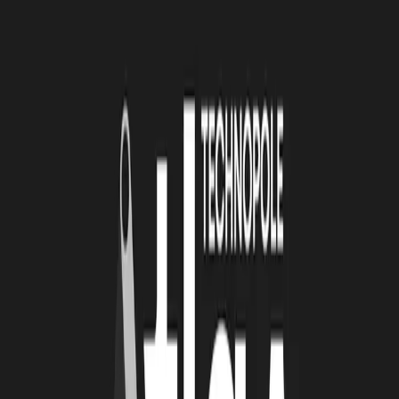
Les candidatures pour
PULPE ALTERNANCE
doivent être
déposées
avant le 30 avril 2019
.
À lire
Également
4 août 2026