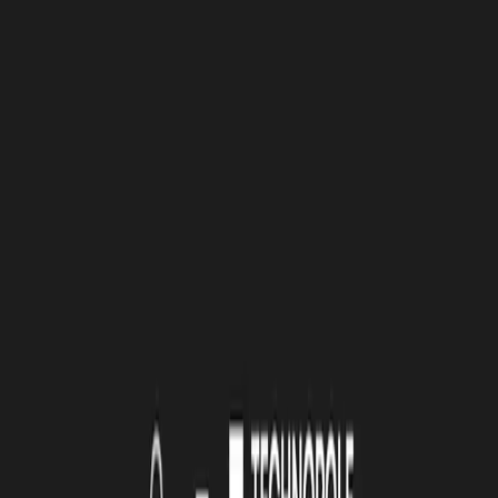
Bande annonce :
https://vimeo.com/309626671
« La bataille du Libre » film documentaire (version 87mn du
film "Internet ou la révolution du partage" bientôt diffusé sur
Arte en 2019), écrit & réalisé par Philippe Borrel, avec
Annabelle Jarry et Marion Chataing, produit par Jérémy
Zelnik & Tancrède Ramonet / Temps noir pour ARTE.
À lire
Également
4 août 2026
Le Book Atlas 2025-2026 est en ligne !