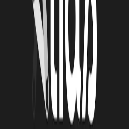
26 juin 2026
Automatisation et IA : une série d'ateliers pour
passer de la découverte à l'action
De janvier à mai 2026, la Technopole Atlas a animé une série de
quatre ateliers collectifs autour de l’automatisation et de
l’intelligence artificielle. Organisées en présentiel toutes les deux
semaines, ces cessions ont été conçus avec un objectif clair :
permettre aux porteurs de projets de transformer des outils souvent
perçus comme complexes en solutions directement applicables à leur
activité.
Lire la suite