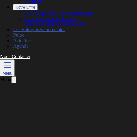
L'Équipe
|
Notre Offre
Les 3 Étapes de l'Accompagnement
Les Animations Collectives
Vous Avez un Projet Innovant ?
|
Les Entreprises Innovantes
|
Pulpe
|
Actualités
|
Agenda
Nous Contacter
L’actualité
Menu
Menu
Projection du film « La bataille du libre »
à La Rochelle
Publié le
12 avril 2019
Mis à jour le
26 mai 2026
1 min de lecture
EN PRÉSENCE DU RÉALISATEUR
PHILIPPE BORREL