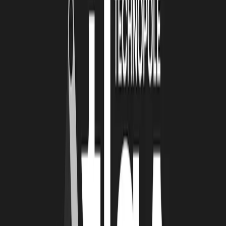
NOVAMOTUM ?
OT :
Notre baseline est simple : « Matériaux fonctionnels &
recyclage ».
Notre raison d’être : accompagner l’industrie dans sa transition
vers des matériaux plus responsables, en proposant des solutions
sur mesure, viables techniquement et économiquement.
TECHNOPOLE ATLLAS : QUEL EST VOTRE
MEILLEUR SOUVENIR DEPUIS LE DÉBUT DE
CETTE AVENTURE ?
OT :
Notre première participation au salon Grand Pavois en 2021.
Nous avons pu y mesurer l’intérêt grandissant de nombreux
professionnels du nautisme sur des questions d’éco-conception
comme la décarbonation de leurs composites avec l’intégration de
fibre végétale comme le lin.