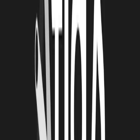
TECHNOPOLE ATLLAS : VOS CLIENTS
BÉNÉFICIENT-ILS D’AVANTAGES EN
COLLABORANT AVEC VOUS SUR DES
PROJETS INNOVANTS ?
OT :
Oui, tout à fait. Novamotum est agréé Crédit d’Impôt
Recherche (CIR) depuis juin 2025, et nos activités entrent aussi dans
le champ du Crédit d’Impôt Innovation (CII).
Cela signifie que nos clients peuvent valoriser fiscalement les projets
que nous menons ensemble, qu’il s’agisse de développement de
matériaux innovants, de recherche appliquée ou de démarches de
décarbonation.
C’est un vrai atout pour encourager les industriels à innover en
limitant le risque financier.
TECHNOPOLE ATLLAS : QUELS SONT LES
TEMPS FORT DE NOVAMOTUM ?
OT :
Les prochains temps forts de Novamotum sont :