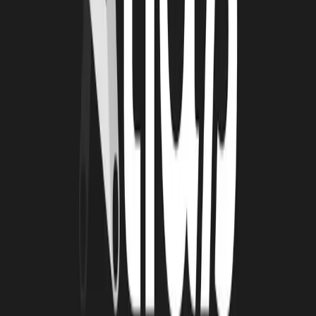
Du 23 au 28 septembre : Le Grand Pavois à La Rochelle
Le 15 octobre : Les Innovation Days à Rochefort organisé par
Airbus et le Technopole de Rochefort
Le 4 et 5 novembre : Les Assises de l’Economie de la Mer à La
Rochelle
RETROUVEZ NOVAMOTUM SUR LE WEB :
Site web
LinkedIn
À lire
Également