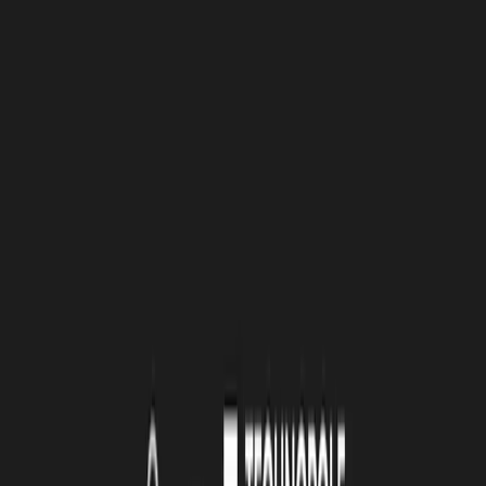
plus localement celle de Rochefort. Leur accompagnement, leurs
conseils, leur réseau et les opportunités de rencontres nous ont
énormément aidés, notamment sur les sujets liés à la propriété
intellectuelle.
TECHNOPOLE ATLLAS : QUE VOUS A
APPORTÉ LA TECHNOPOLE DE LA
ROCHELLE DANS VOTRE DÉVELOPPEMENT
?
OT :
Nous avons été accompagnés par la technopole pour notre
projet initial. Elle nous a offert une écoute attentive, des réponses
ciblées, un accompagnement concret (ateliers, experts, réseau…).
Elle nous a permis de structurer notre démarche et de progresser
avec des jalons clairs.
TECHNOPOLE ATLLAS : QUELLE EST LA
BASELINE OU LA RAISON D’ÊTRE DE