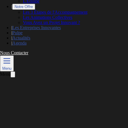
L'Équipe
|
Notre Offre
Les 3 Étapes de l'Accompagnement
Les Animations Collectives
Vous Avez un Projet Innovant ?
|
Les Entreprises Innovantes
|
Pulpe
|
Actualités
|
Agenda
Nous Contacter
L’actualité
Menu
Menu
Partez à la découverte de nouveaux
marchés étrangers
Publié le
12 mai 2026
Mis à jour le
26 mai 2026
2 min de lecture
APPEL À CANDIDATURES : JUSQU'AU 30
JUIN 2026