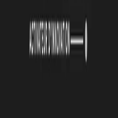
26 juin 2026
Automatisation et IA : une série d'ateliers pour
passer de la découverte à l'action
De janvier à mai 2026, la Technopole Atlas a animé une série de
quatre ateliers collectifs autour de l’automatisation et de
l’intelligence artificielle. Organisées en présentiel toutes les deux
semaines, ces cessions ont été conçus avec un objectif clair :
permettre aux porteurs de projets de transformer des outils souvent
perçus comme complexes en solutions directement applicables à leur
activité.
Lire la suite