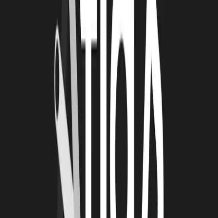
ILS L'ONT FAIT...
"
Stratégiquement, le dispositif nous offre un gain de temps, en
venant réduire les risques d’entrée sur un nouveau marché, en nous
permettant d’avoir une vision plus contextualisée du
secteur.
" Antoine d’ANDRIMONT, Hapiix (Mission Sénégal)
"
L’équipe locale a joué un rôle central... un accompagnement de
grande qualité, sur mesure, malgré la complexité d’aborder le
secteur public.
" Équipe Numérisk (Mission Portugal)
À lire
Également