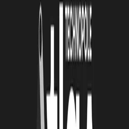
CONDITIONS D'ÉLIGIBILITÉ
Pour rejoindre l'aventure, votre startup doit répondre à trois
critères essentiels :
Être accompagnée par une technopole du réseau (dont ATLAS).
Posséder une offre prête à être commercialisée (MVP finalisé ou
produit en vente).
Avoir identifié des opportunités concrètes sur l'un des marchés
visés.
PRÊT POUR L'INTERNATIONAL ?
Ne manquez pas cette chance unique de changer d'échelle et
candidatez !
Date limite de candidature : 30 juin 2026