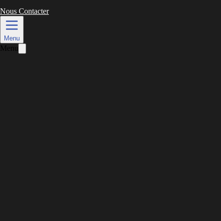
Nous Contacter
Menu
Menu