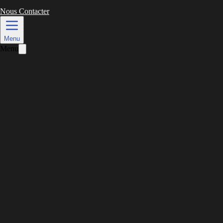
Nous Contacter
Menu
Menu