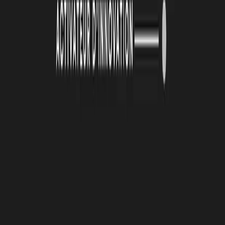
26 juin 2026
Automatisation et IA : une série d'ateliers pour
passer de la découverte à l'action
De janvier à mai 2026, la Technopole Atlas a animé une série de
quatre ateliers collectifs autour de l’automatisation et de
l’intelligence artificielle. Organisées en présentiel toutes les deux
semaines, ces cessions ont été conçus avec un objectif clair :
permettre aux porteurs de projets de transformer des outils souvent
perçus comme complexes en solutions directement applicables à leur