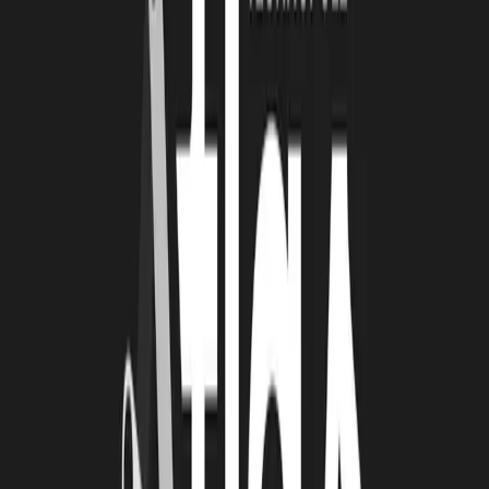
JD :
La Technopole de La Rochelle nous apporte des conseils, des
orientations, un cadre et nous permet la mise en connexion pour
développer le concept.
LA TECHNOPOLE : AVEZ-VOUS UNE
ANECDOTE À PARTAGER ?
JD :
Mon anecdote représente tous les moments de partage avec les
randonneurs. Cela est satisfaisant et davantage lorsqu’ils me disent
« c’est super, on a adoré, on reste là quelques jours de plus ».
LA TECHNOPOLE : QUEL EST VOTRE
MEILLEUR SOUVENIR DEPUIS LE DÉBUT DE
CETTE AVENTURE ?
JD :
Le moment le plus mémorable pour moi a été de partager une
petite expédition avec un groupe de 18 quinquagénaires et où nous
avons formé une flottille de cinq bateaux. C’était quelque chose