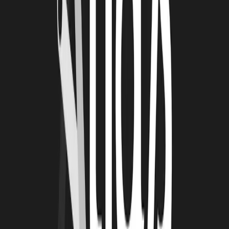
d’exceptionnel avec une ambiance très chaleureuse. Nous sommes
allés d’Hendaye à Saint-Sébastien et à Zumaya sur la Côte Basque
Espagnole.
RETROUVEZ LES SENTIERS DE LA MER
SUR LE WEB :
Site web
LinkedIn
Instagram
Facebook
Youtube
À lire
Également