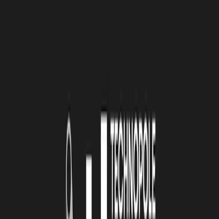
CLÉ QUI ILLUSTRE LE MIEUX VOTRE
ENTREPRISE ?
JD :
Le chiffre 2 : La rencontre du monde de la terre et du monde
de la mer. C’est la rencontre d’un randonneur avec un marin.
LA TECHNOPOLE : VOTRE ENTREPRISE
NE SERAIT PAS CE QU’ELLE EST
AUJOURD’HUI SANS … ?
JD :
Elle ne serait pas ce qu’elle est aujourd’hui sans un
engagement fort, sans la capacité d’adaptation et sans la capacité
d’intégrer l’imprévu.
LA TECHNOPOLE : QUE VOUS APPORTE
LA TECHNOPOLE DE LA ROCHELLE DANS
VOTRE DÉVELOPPEMENT ?