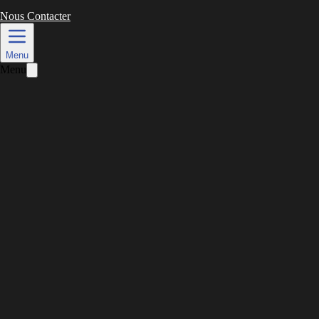
Nous Contacter
Menu
Menu