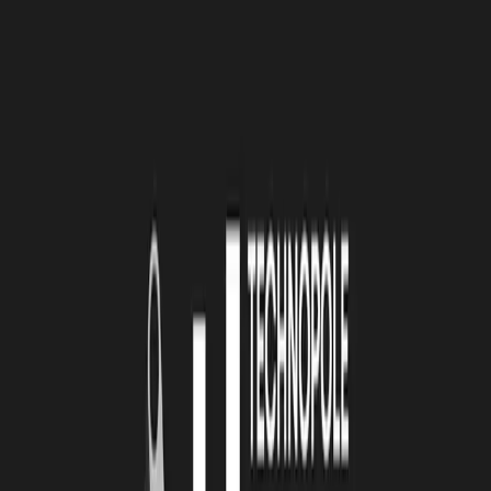
Et Léonie Schro der, CEO et co-fondatrice de HUVY, qui rejoint
l’aventure en tant que coach pour ce parcours 2024.
1,2,3 LAISSONS LA PAROLES À NOS
COACHS !
Pour Stéphane, la clé d'une levée de fonds réussie réside dans une
documentation bien structurée : pitch deck, business plan, road
technique, back to market, data room...
« Cela fait clairement la
différence entre les beaux parleurs et les entrepreneurs plus
structurés. Cela aussi contribue à la confiance au travers d’un écrit
et de documents engageants ce que l’on va faire ou non. Il est
essentiel de faire ce que l’on dit et dire ce que l’on fait. Les
investisseurs et les actionnaires ont horreur des surprises, bonnes ou
mauvaises.
Côté softs skills, les levées de fonds font grandir sur :
la résilience car il faut accepter aussi les retours critiques de la