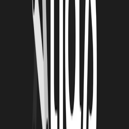
créant une communauté de pairs dans un environnement de
confiance et d’entraide.
« À La Rochelle Technopole, on est à la
maison.».
INFORMATIONS COMPLÉMENTAIRES
Vous êtes accompagnés par La Rochelle Technopole, Inscrivez-
vous à nos Inno Days "Levée de Fonds" par ce lien :
cliquez ici
Si vous une entreprise innovante implantée sur le territoire et que
vous souhaitez bénéficier de l’accompagnement de La Rochelle
Technopole faites nous part de votre projet :
cliquez ici
À lire
Également