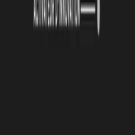
26 juin 2026
Automatisation et IA : une série d'ateliers pour
passer de la découverte à l'action
De janvier à mai 2026, la Technopole Atlas a animé une série de
quatre ateliers collectifs autour de l’automatisation et de
l’intelligence artificielle. Organisées en présentiel toutes les deux
semaines, ces cessions ont été conçus avec un objectif clair :
permettre aux porteurs de projets de transformer des outils souvent
perçus comme complexes en solutions directement applicables à leur
activité.
Lire la suite