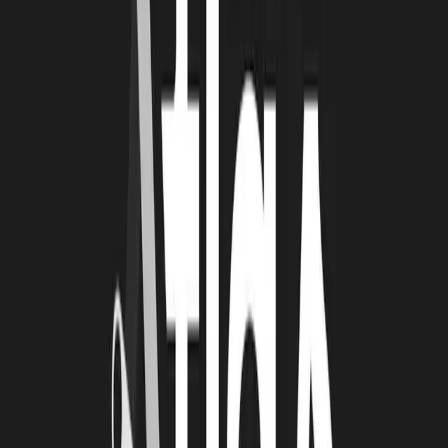
majorité de personnes qui ne croient pas en ton projet. Car il y a
surtout des bas et il faut de se détacher émotionnellement.
l’optimisme car il faut être très combattant, souriant et
engageant pour réussir à embarquer.
l’honnêteté : “fake it till you make it” = paraître plus gros que ce
que l’on est. Mais cette dynamique a évolué vers une dynamique
de mensonge qui a gâché le marché. Tout ce qui participe à
éroder la confiance contribue à ne pas faire la levée.
Tout argent n’est pas bon à prendre car face à des actionnaires
difficiles, si il y a un risque d’incompréhension, de défiance ou de
non volonté de contribuer à la réussite autant ne pas faire le deal
ensemble. ».
Johnathan évoque la belle dynamique entrepreneuriale du territoire.
« À La Rochelle, il y a des entreprises et porteurs de projet
prometteurs qui peuvent concurrencer les meilleurs start-up en
France.».
Enfin, Léonie souligne la puissance du collectif lors du parcours,