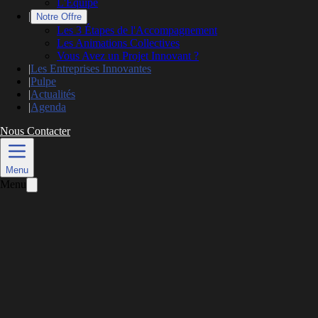
L'Équipe
|
Notre Offre
Les 3 Étapes de l'Accompagnement
Les Animations Collectives
Vous Avez un Projet Innovant ?
|
Les Entreprises Innovantes
|
Pulpe
|
Actualités
|
Agenda
Nous Contacter
L’actualité
Menu
Menu
Les Inno Days "Levée de Fonds" by La
Rochelle Technopole
Publié le
29 février 2024
Mis à jour le
26 mai 2026
4 min de lecture
UN TREMPLIN VERS LA RÉUSSITE
FINANCIÈRE.