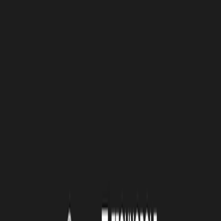
environnemental sur l'application mobile
Eli
.
Eli
est une startup accompagnée par La Rochelle Technopole. Elle
aide les entreprises à mobiliser leurs collaborateurs autour des sujets
environnementaux par le biais d’une application mobile ludique.
Eli permet aux collaborateurs de participer à des challenges adaptés
à leur vie pro et réaliser des actions pour réduire en direct
l’empreinte environnementale de leur entreprise !
Petites ou grandes entreprises, participez au challenge !
Informations et inscription gratuite
À lire
Également