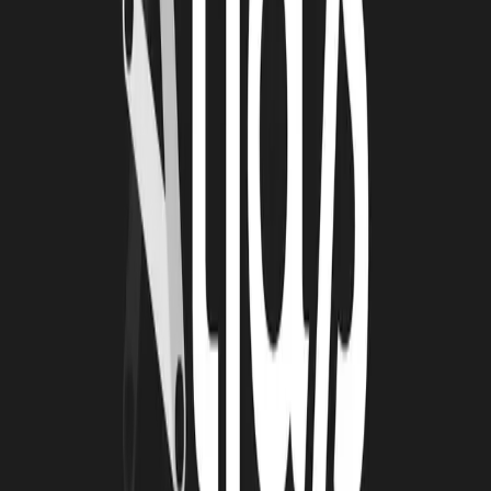
26 juin 2026
Automatisation et IA : une série d'ateliers pour
passer de la découverte à l'action
De janvier à mai 2026, la Technopole Atlas a animé une série de
quatre ateliers collectifs autour de l’automatisation et de
l’intelligence artificielle. Organisées en présentiel toutes les deux
semaines, ces cessions ont été conçus avec un objectif clair :
permettre aux porteurs de projets de transformer des outils souvent
perçus comme complexes en solutions directement applicables à leur
activité.
Lire la suite