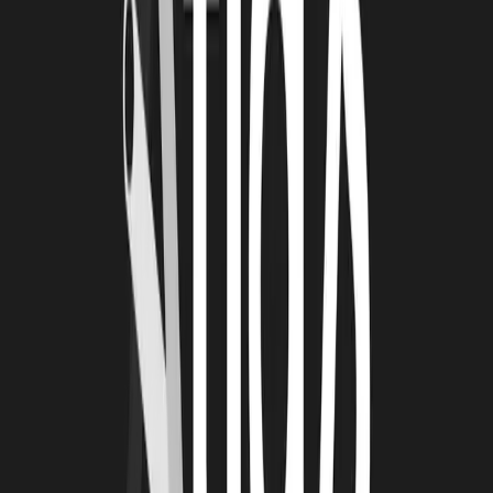
J'en ai un qui est un peu récent, que je peux partager, c'est l'arrivée
de l'équipe, parce que c'est bien de lutter à un, deux ou trous
personnes. Mais quand on a toute une équipe qui partage l'ambition,
les valeurs et la volonté de changer ce monde data, c'est un vrai
bonheur.
Où peut-on suivre My Data sur le web ?
LinkedIn
Twitter
Facebook
Et bientôt sur des sites qui seront dédiés.
Un premier site qui sera dédié sur l'approche de tiers de
confiance qui sera le
site de My Data
.