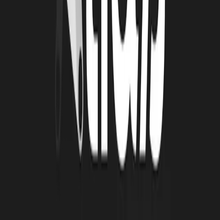
Un site dédié sur le projet vis-à-vis du ticket numérique, et puis
quelque chose qui nous importe fortement; c'est un site dédié à
l'explication, la vulgarisation de ces notions complexes du RGPD
ou du marché de la donnée.
À lire
Également
4 août 2026
Le Book Atlas 2025-2026 est en ligne !
Lire la suite