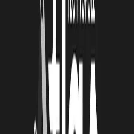
chargé de mission de financements publics, qui après m'avoir fait un
discours enflammé sur la souveraineté numérique, sur l'importance
de lutter contre les GAFA, m'avait juste demandé " mais est-ce-que
vous pourriez me prouver, s'il vous plait, qu'il y a une marché de la
donnée ? "
Ce qui vous a poussé à persévérer...
Ce qui m'a poussé à persévérer, c'est que à part ces petites
anecdotes, de façon quasi unanime, tous les gens que je croise, que
ça soit des professionnels, des particuliers, des restaurateurs, des
commerçants, des grandes entreprises, des banques, etc. Tout le
monde me dit que c'est une excellente idée et que c'est l'avenir.
Maintenant, la question et on y travaille aujourd'hui, c'est comment
faire pour que l'avenir soit maintenant.
Votre meileur souvenir depuis le début de l'aventure
My Data...