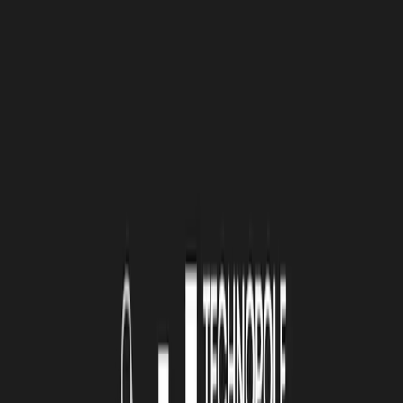
ambition faramineuse qui est la nôtre. Et puis bien sûr, c'est la
famille et les amis qui supportent le projet, depuis quelques années
déjà.
Quand vous vous êtes dit "je tiens un truc"...
Je me suis dis un truc en 2014, parce que j'accompagnais des projets
d'objets communicants, et à chaque fois, ces projets-là se heurtaient
à un obstacle, qui était la capacité des particuliers à adhérer au
projet. Parce qu'en général, ces projets entaient plus orientés pour le
bénéfice de l'entreprise, que pour le bénéfice du particulier.
C'est la que je me suis dit, si on inventait un tiers de confiance qui
pouvait à la fois respecter les besoins des entreprises, mais en même
temps répondre aux problématiques des particuliers et les associer de
façon dynamique dans l'approche.
La fois où vous avez voulu tout arrêter ...
Il y en a eu plusieurs. il y a une fois que j'ai gardé en tête, c'est un