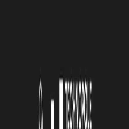
Un partenariat avec Clean Hospitals
Depuis février, Hygibase est partenaire de
Clean Hospitals
, une
organisation internationale qui fédère scientifiques et professionnels
de santé autour des enjeux de la prévention des infections en milieu
hospitalier.
Pour Hygibase, ce partenariat représente une étape clé afin de
construire un outil connecté aux réalités du terrain et nourri par les
meilleures expertises du secteur.
L’accompagnement de la Technopole Atlas
La Technopole Atlas soutient actuellement Hygibase dans la
structuration de son projet à travers :
La mise en réseau avec l'
écosystème
de la santé ;
Un
accompagnement stratégique individualisé
;