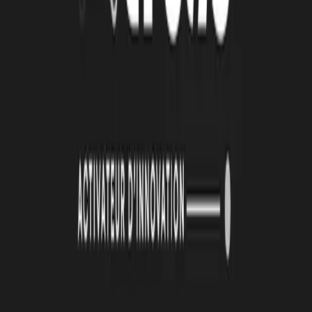
26 juin 2026
Automatisation et IA : une série d'ateliers pour
passer de la découverte à l'action
De janvier à mai 2026, la Technopole Atlas a animé une série de
quatre ateliers collectifs autour de l’automatisation et de
l’intelligence artificielle. Organisées en présentiel toutes les deux
semaines, ces cessions ont été conçus avec un objectif clair :
permettre aux porteurs de projets de transformer des outils souvent
perçus comme complexes en solutions directement applicables à leur
activité.
Lire la suite