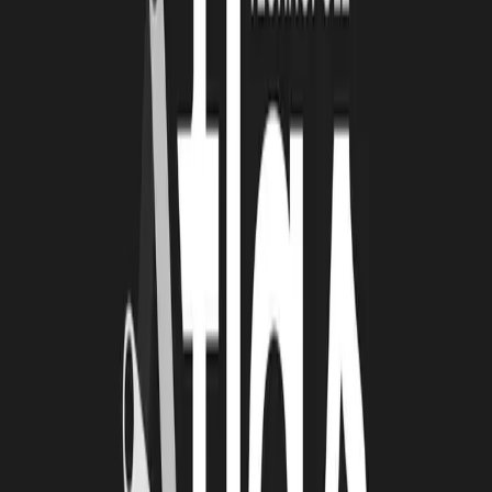
L'accès à des événements de
networking sectoriels
.
« La mise en relation inter start-up et avec la technopole est une
force dans un cadre start-up. »
Céline Bousseton, Co-fonder et
CEO d’Hygibase.
Suivez le déploiement d’Hygibase en France prochainement !
À lire
Également
4 août 2026
Le Book Atlas 2025-2026 est en ligne !