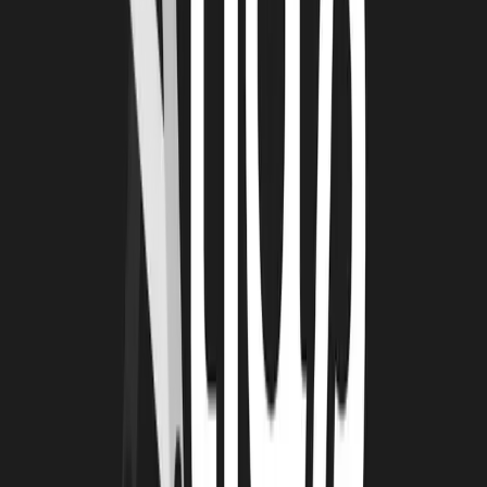
c’est comme gravir l’Everest. Il est essentiel de définir des étapes,
des objectifs, des paliers, et c’est précisément sur ces aspects que
nous avons été beaucoup accompagnés par La technopole. Grâce à
eux, nous avons pu avancer étape par étape, en décomposant cette
montagne de défis en morceaux plus faciles à gérer. Ce qui a été
particulièrement précieux, c’est l’accompagnement rapproché au
démarrage : nous avons bénéficié des retours d’expérience des
conseillers en innovation et avons aussi participé à des ateliers de
co-construction avec d’autres entrepreneurs. Au fur et à mesure de
notre croissance, cet accompagnement a évolué avec nous.
Aujourd’hui, c’est parfois nous qui coachons d’autres entrepreneurs.
La technopole continue de nous mettre en relation avec notre
écosystème local d’innovation et de santé, ce qui nous permet de
nous développer autour de nouveaux besoins et de nouvelles
ambitions à long terme. Et maintenant que nous avons de nouveaux
enjeux, nos façons de collaborer ont également évolué.
LA TECHNOPOLE : QUEL EST VOTRE
MEILLEUR SOUVENIR DEPUIS LE DÉBUT DE