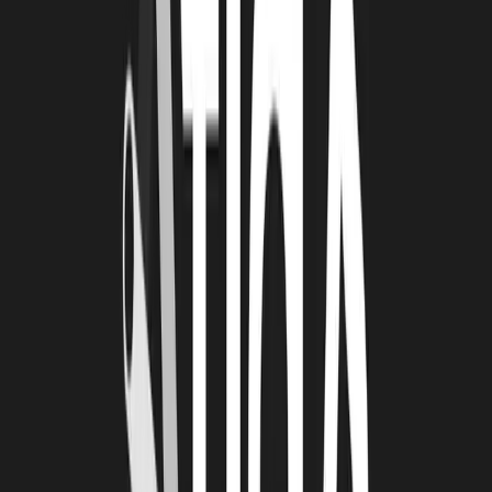
des mélanomes : les rayons UV. Ce terme a été transformé en
« Huvy », une façon pragmatique de marquer notre identité. Nous
voulions un nom unique et mémorable, car en dermatologie, tous
les noms incluant des mots comme « skin » ou « derm » sont
largement utilisés par l’industrie cosmétique. Si nous étions restées
dans ce cadre, nous risquions d’être noyés parmi les produits
cosmétiques et de perdre notre identité dans cet écosystème. En
choisissant un nom radicalement différent, nous avons créé quelque
chose qui se distingue, afin que tout le monde sache que Huvy est
un projet à part.
LA TECHNOPOLE : QUE VOUS APPORTE
LA TECHNOPOLE DE LA ROCHELLE DANS
VOTRE DÉVELOPPEMENT ?
LS :
C’est vraiment un partenaire de longue durée pour nous. La
technopole de La Rochelle a fait partie des tout premiers à qui nous
avons parlé de notre projet, à l’époque où il n’était encore qu’une
idée. Ils nous ont énormément aidés à nous structurer dès le départ,
car lancer une entreprise, ou même une aventure entrepreneuriale,