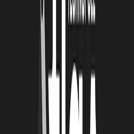
LS :
Huvy ne serait pas ce qu’elle est aujourd’hui sans les équipes
qui ont contribué à sa création, et par « équipes » j’entends cela
dans un sens large. Il s’agit non seulement de nos équipes internes,
les salariés et les équipes techniques qui ont travaillé activement à
l’intégration de la technologie dans une application, mais aussi de
tous ceux qui font vivre le projet au quotidien. Nos partenaires
professionnels de santé jouent également un rôle clé. Grâce à eux,
nous avons pu expliquer à leurs confrères que l’IA n’est pas une
technologie magique, mais quelque chose de concret, explicable,
avec des intérêts et des limites. Ce travail collaboratif nous a permis
de développer un outil réellement utile dans la vie quotidienne des
soignants. Huvy, ce n’est donc pas seulement une entreprise, un
outil ou ses fondateurs : c’est un réseau complet de partenaires et
d’employés qui ont permis à ce projet de prendre vie et de grandir.
LA TECHNOPOLE : QUELLE EST LA
SIGNIFICATION D’HUVY ?
LS :
Notre nom provient d’un dérivé principal, facteur responsable