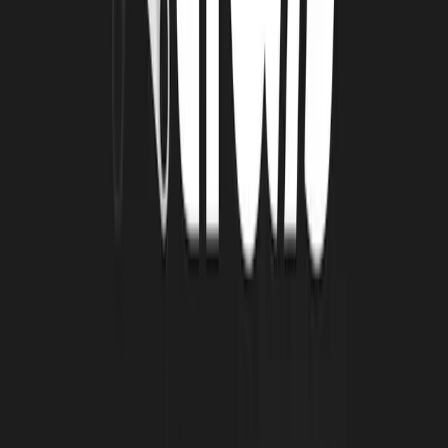
CETTE AVENTURE ?
LS :
Comme toute aventure entrepreneuriale, il y a des hauts très
hauts et des bas très bas. Lorsque l’on connaît un succès, c’est une
explosion de joie, et quand une difficulté survient, c’est vraiment
dur, il faut s’accrocher. Mais au final, ce que l’on retient, et ce qui, je
pense, s’applique à beaucoup de projets, c’est l’aventure humaine.
Ce sont les liens que l’on crée avec nos partenaires, nos associés,
nos salariés. Lorsque les moments de doute arrivent, il est précieux
de pouvoir se raccrocher à notre mission, à la raison pour laquelle
on fait tout ça, et à l’impact que cela aura sur les personnes. Par
exemple, notre rencontre avec l’association de patients "Cancer et
peau" lors des Journées Dermatologiques de Paris cette année nous
a profondément touchés. Ils ont vu de l’espoir dans la technologie
que nous développons. De même, j’ai reçu des messages spontanés
de patients qui nous disent qu'ils attendent avec impatience que
notre outil soit disponible pour pouvoir être rassurés régulièrement.
Tous ces facteurs humains sont ce qui nous donne du baume au
cœur et nous réconforte dans notre mission, nous rappelant
pourquoi nous faisons tout cela.