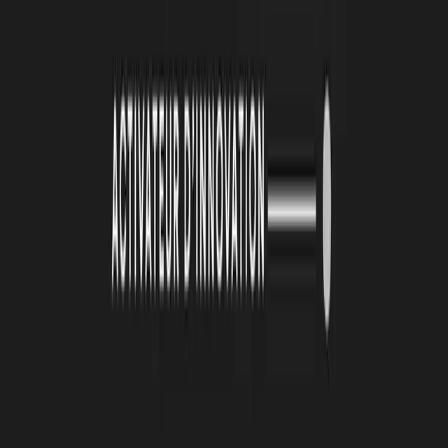
LA TECHNOPOLE : QUEL SONT LES
PROCHAINS TEMPS FORTS DE HUVY ?
LS :
Les prochains temps forts pour Huvy sont :
Le déploiement dans la vraie vie : nous avons déjà commencé à
mettre en place nos premiers parcours de soin en Charente-
Maritime. Il était important pour nous que ce lancement
commence près de chez nous, dans notre région.
Une nouvelle phase de levée de fonds : une fois que nous aurons
gagné en maturité avec nos premiers parcours de soin, nous
prévoyons d’étendre ces initiatives à plus grande échelle.
L’objectif est de nous assurer qu’un maximum de patients puisse
bénéficier de ces parcours de soin innovants.
RETROUVEZ HUVY SUR LE WEB :