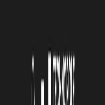
des soignants et leur offre une transparence totale.
LA TECHNOPOLE : QUEL EST LE CHIFFRE
CLÉ QUI ILLUSTRE LE MIEUX VOTRE
ENTREPRISE ?
LS :
En 2024, 50 % des patients renoncent à tout parcours
dermatologique, jugé trop complexe ou inaccessible. Parmi eux,
certains risquent de passer à côté d’un diagnostic de mélanome,
avec des conséquences potentiellement dramatiques. C’est
précisément pour répondre à ce besoin que Huvy a été créé. Avec
un service accessible et facilement disponible près de chez soi, nous
pouvons récupérer ces 50 % de patients.
LA TECHNOPOLE : VOTRE ENTREPRISE
NE SERAIT PAS CE QU’ELLE EST
AUJOURD’HUI SANS … ?