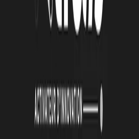
26 juin 2026
Automatisation et IA : une série d'ateliers pour
passer de la découverte à l'action
De janvier à mai 2026, la Technopole Atlas a animé une série de
quatre ateliers collectifs autour de l’automatisation et de
l’intelligence artificielle. Organisées en présentiel toutes les deux
semaines, ces cessions ont été conçus avec un objectif clair :
permettre aux porteurs de projets de transformer des outils souvent
perçus comme complexes en solutions directement applicables à leur
activité.
Lire la suite