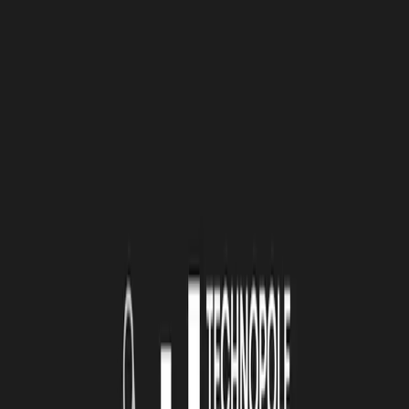
plus près et éviter les découverts ? Comment financer votre
entreprise pour soutenir ou développer votre activité ? Comment
Bpifrance, votre banque et les Réseaux de financement peuvent-
ils vous aider ?
Module 4 : Améliorer et simplifier l’organisation de votre
entreprise
Quelles sont vos obligations en matière de santé et de sécurité au
travail ? Comment faire preuve d'agilité pour vous adapter en
période de crise ? Et si vous en profitiez pour revoir en
profondeur vos modes d'approvisionnement et vos relations avec
vos fournisseurs ? Comment digitaliser plus votre entreprise ? Et
l’humain dans tout ça ? Comment impliquer et remotiver vos
collaborateurs ?
Module disponible à partir du 22/10/2020
Module 5 : Anticiper et traiter les difficultés
Qui sont les interlocuteurs à connaître en cas de difficultés ?