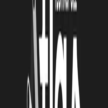
Connaissez-vous les procédures de traitement et de prévention de
difficultés des entreprises ? Savez-vous dans quels cas y recourir
? Qu'est-ce que la procédure de rétablissement professionnel ? En
quoi peut-elle être plus propice au rebond que la liquidation
judiciaire ?
Module disponible à partir du 29/10/2020
Tous les experts intervenants ont fait leurs preuves dans la
gestion d’entreprise ; ils vous tendent la main pour avancer
ensemble, alors n’hésitez pas, INSCRIVEZ-VOUS !
INSCRIPTIONS
À lire
Également