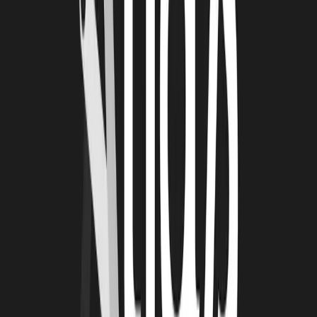
de leur côté pour remporter à Brest, mais surtout pour
permettre à
ce projet de voir le jour en capitalisant sur les réalisations de
l’hackathon.
Cette première édition de l’Océan Hackathon à La Rochelle est
une belle réussite
: grâce aux participants, aux porteurs de défis
mais également aux partenaires de cet événement.
Un grand merci à vous tous pour votre implication, votre bonne
humeur, et vos idées !