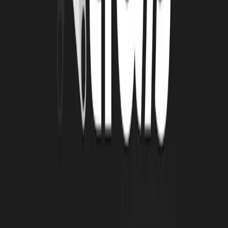
RENDEZ-VOUS BIENTÔT POUR UN
NOUVEL HACKATHON ? YHAKA !
Envie de vivre cette aventure avec des photos et vidéos ?
Nous mettons à votre disposition cette galerie d’images pour vous
faire (re)vivre cette ambiance.
Accès aux photos
À lire
Également