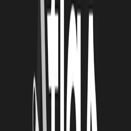
minutes par équipe et des questions réponses avec le jury, le résultat
se fait attendre dans le hall du musée maritime.
C’est quelques
minutes plus tard, vers 17 heures que le jury, présidé par Jean-
Luc ALGAY, que le classement est annoncé
:
Ocean is open
Water Quality Index
Aléas Météos Marins
C’est donc l’équipe de
Tamata Océan
, avec son projet “Ocean is
open” qui remporte cette première partie du Océan Hackathon, mais
toutes les équipes ont été récompensées par La Rochelle
Technopole et ses partenaires du week-end
(Musée Maritime,
Soöruz
,
Parc Naturel Marin de l’estuaire de la Gironde et de la
mer des Pertuis
,
Université de La Rochelle
).
Maintenant, l’équipe lauréate de chaque ville est invitée à
pitcher lors de la finale qui aura lieu le 12 décembre 2019, à
Brest au campus mondial de la mer.
La Rochelle Technopole
continue l’accompagnement du projet pour mettre toutes les chances