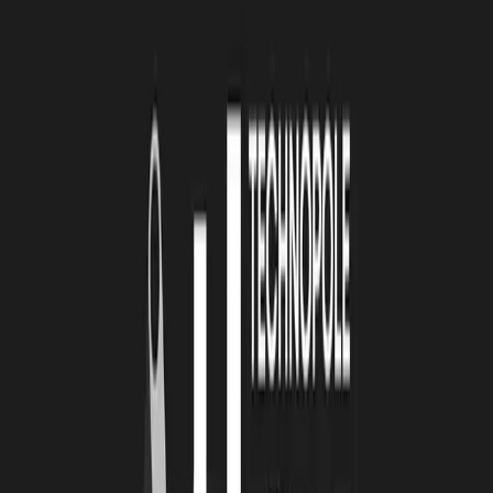
DIMANCHE 13 OCTOBRE :
Dernière ligne droite pour les équipes !
Dans quelques heures, ils
pitcheront devant le jury, et les derniers instants sont importants : il
faut s'entraîner au pitch, préparer son support et même une maquette
pour une équipe!
Xavier Barreau
, du GPS de l’entrepreneur et
Nicolas Pouvreau du
SHOM
challengeront les équipes jusqu’à la
dernière minute pour un pitch percutant.
Il est 15h, le temps de travail est terminé!
Après un pitch de 10