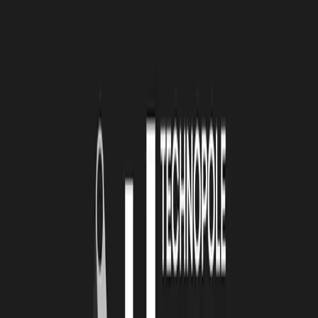
BR :
Elle nous apporte principalement des opportunités de mise en
relation avec les acteurs du territoire, ainsi qu’un espace d’échange
favorisant la maturation de notre projet entrepreneurial.
LA TECHNOPOLE : QUEL EST LA RAISON
D’ÊTRE / LE SLOGAN DE VOTRE
ENTREPRISE ?
BR :
Notre raison d’être est de développer des solutions numériques
souveraines. Nous n’avons pas de slogan, mais j’aime bien l’idée de
la gestion sereine de l’accélération du temps qu’induit le numérique.
LA TECHNOPOLE : QUEL EST VOTRE
MEILLEUR SOUVENIR DEPUIS LE DÉBUT DE
CETTE AVENTURE ?
BR :
Il y a eu plusieurs moments marquants :
La confiance renouvelée de nos clients