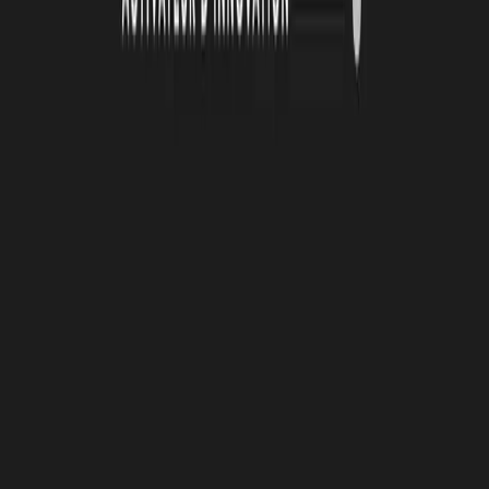
26 juin 2026
Automatisation et IA : une série d'ateliers pour
passer de la découverte à l'action
De janvier à mai 2026, la Technopole Atlas a animé une série de
quatre ateliers collectifs autour de l’automatisation et de
l’intelligence artificielle. Organisées en présentiel toutes les deux
semaines, ces cessions ont été conçus avec un objectif clair :
permettre aux porteurs de projets de transformer des outils souvent
perçus comme complexes en solutions directement applicables à leur
activité.
Lire la suite