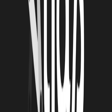
Le rachat d’un concurrent, actuellement en phase de négociation
RETROUVEZ EMUNDUS SUR LE WEB :
Site web
LinkedIn
À lire
Également
4 août 2026