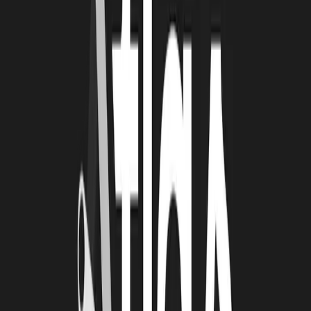
Le soutien des institutions à travers des aides et des financements
Les rencontres avec d’autres entrepreneurs, comme lors de la
French Start-Up Cup organisée par la technopole de La
Rochelle
L’événement pour célébrer nos 5 ans dans nos locaux au Gabut
Le rachat de concurrents parisiens démontrant notre capacité de
développement
QUELS SONT LES PROCHAINS TEMPS
FORTS D’EMUNDUS ?
BR :
L’élaboration du plan stratégique pour les trois prochaines
années
La réorganisation de l’équipe pour nous permettre de croître