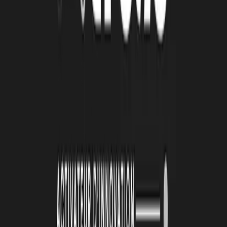
Prenez soin de vous, de vos collègues et bien
évidemment, de vos proches.
Nos autres articles sur le COVID-19 :
Les dispositifs pour les entreprises
Comment La Rochelle Technopole se mobilise à vos
cotées
À lire
Également