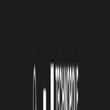
Google Drive.
Vous permet de faire
des documents texte, des
feuilles de calculs, des présentations, des formulaires
et
d’autres types de documents. Tous les documents sont
utilisables
en simultané par plusieurs personnes,
et les modifications sont
en temps-réel. Vous bénéficiez d’un espace de stockage de 15 Go
gratuitement.
OnlyOffice
est un équivalent open source,
qui
vous propose une période d’essai gratuite de 180 jours.
Firefox Send
.
Solution de transfert de fichier(s) volumineu(x)
open-source
. Les données sont chiffrées sont sur des serveurs
sécurisés. Vous pouvez également utiliser
WeTransfer
.
Yousign
.
Solution de signature numérique en ligne
,
l’entreprise vous
propose un essai de 14 jours,
et des webinars
quotidien pour vous présenter sa solution. Vous pouvez
également utiliser
Docusign
PlayPlay.
Ce site web permet de
réaliser des montages vidéos
en quelques minutes.
Vous pouvez ainsi communiquer sur vos
réseaux sociaux par exemple. Vous pouvez y monter une vidéo, à
la manière des vidéos du média “Brut.”. Ces vidéos très simple