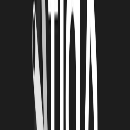
internet ou
assister à des webinars pour échanger sur des sujets
divers et variés
(en rapport, ou non avec la situation actuelle). Voici
quelques recommandations !
MyMooc.fr.
Première plateforme de MOOCs en France qui
offre plus de 10 000 cours en ligne. Certains sont payants, mais
d’autres sont gratuits.
Vous retrouverez des formations
indépendantes, mais aussi des certifications proposées par
des grands groupes
(comme la certification Google Marketing
Digital). Vous pouvez également consulter
OpenClassRooms
.
MOOC RGPD de la CNIL.
C’est le moment de se pencher sur
la
réglementation de protection des données personnelles,
en
application depuis mai 2018 dans toute l’Europe. La CNIL
(organisme public en charge du contrôle de l’utilisation des
données en France) propose un MOOC accessible à tous,
gratuitement.
MOOC sur la cybersécurité.
C’est aussi le moment d’en
apprendre plus sur les
cyberattaques, et comment bien