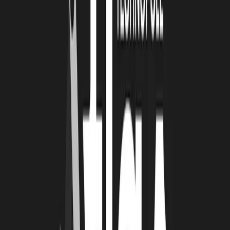
sont pour autant très importantes sur les réseaux sociaux, et
permettent une plus grande proximité avec vos clients qui
vous suivent sur les réseaux sociaux
. L’entreprise offre 2 mois
gratuit à toutes les équipes, sur simplement demande à
contact@playplay.com
.
Letsignit
. La solution
française
dédiée
aux signatures de mails
pour entreprises offre 3 mois de service gratuit.
Vous pouvez
ainsi en profiter pour
modifier la signature de toute votre
équipe, et l’adapter à la situation actuelle.
Pour en savoir plus
sur l’offre offerte, rendez-vous sur la page dédiée.
Digitaleo
.
Plateforme globale de communication interne et
externe
(multi-canals) qui proposent de communiquer via 6
canaux différents.
L’entreprise offre un accès gratuit pendant
la période de crise.
Cette période de confinement et de télétravail est une véritable
aubaine pour ceux qui souhaitent développer leurs compétences et
apprendre de nouvelles choses.
Vous pouvez découvrir des
centaines de formations
(certifiantes ou non) sur divers sites