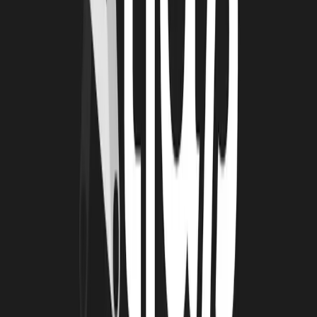
protéger vos outils numériques.
Preuve que la cybersécurité est
importante ?
Les hôpitaux de Paris sont victimes d’une
cyberattaque en pleine crise du Coronavirus.
Ce MOOC
gratuit, proposé par l’ANSSI tombe à pic !
Les webinars et formations BPIFrance.
Vous pouvez y
retrouver les replays
des webinars mais aussi toutes les e-
learning
organisés par BPIFrance.
NOUS SOMMES À VOS CÔTÉS
Pendant cette période, nous continuerons à échanger avec vous et
vous proposons d'animer des événements à distance. Plus que
jamais, nous sommes prêts à adapter le contenu de ces événements à
vos besoins et questionnements : visitez
la page dédiée aux actions
de La Rochelle Technopole
pour en savoir plus.
Votre conseiller innovation La Rochelle Technopole reste bien sur
disponible pour répondre à vos interrogations et vous accompagner
dans cette période exceptionnelle.