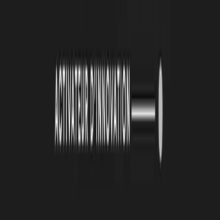
À lire
Également
4 août 2026
Le Book Atlas 2025-2026 est en ligne !
Lire la suite