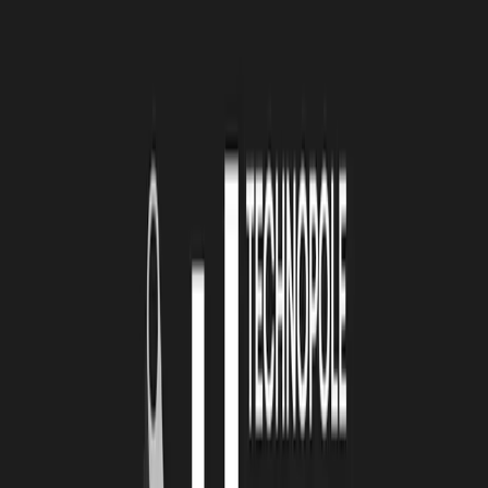
LRT : VOTRE ENTREPRISE NE SERAIT PAS
CE QU’ELLE EST AUJOURD’HUI SANS … ?
TP & NP :
Sans les partenaires dont nous avons bénéficié au
départ, Open Campus Innov, la première organisation qui nous a
accordé sa confiance et qui nous a ouvert les portes des laboratoires
pour réaliser des test avec le CRNS. Les ressources financières ont
également joué un rôle crucial dans la réalisation de phases de
recherche et développement, l’achat de machine et les tests. Des
collaborations et des rencontres, notamment grâce à La Rochelle
Technopole et Creatio, qui nous permettent de développer un réseau
et de progresser vers un niveau de maturation plus élevé que
lorsque nous étions seuls dans notre garage. N’oublions pas notre
entourage qui est un véritable appui. En résumé, les partenaires, les
rencontres, l’entourage constituent un vrai soutien.
LRT : SI COPPERY ÉTAIT UNE INVENTION
ANTI-BACTÉRIENNE AUTRE QU’UNE
COQUE, QUELLE SERAIT-ELLE ?