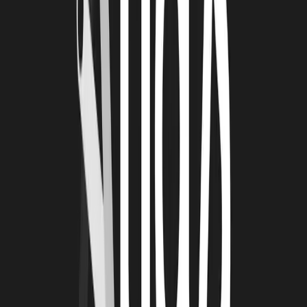
LRT : AVEZ-VOUS DES ANECDOTES À
PARTAGER ?
TP & NP :
Les trois années passées en colocation où nous nous retrouvons à
manger des pâtes au pesto tout en travaillant sur les coques.
Nous nous retrouvons à manger sur un coin de table avec des
coques partout.
Au départ, lors de la mise en place de la campagne de
financement, nous n'étions pas du tout prêts. La campagne
devait être lancée à 08h du matin et à 6h, nous étions toujours en
train de la préparer, sans être conscients des difficultés
rencontrées. Finalement, la campagne n'a pas manqué de nous
aider, avec de nombreux contributeurs qui nous ont soutenus.
LRT : QUEL EST VOTRE MEILLEUR
SOUVENIR DEPUIS LE DÉBUT DE CETTE
AVENTURE ?