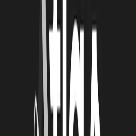
TP & NP :
Le but est de produire un maximum de produits.
Cependant, si nous devons sélectionner un ensemble de produits, ce
serait dans le domaine informatique : claviers, souris, etc.
LRT : QUE VOUS APPORTE LA ROCHELLE
TECHNOPOLE DANS VOTRE
DÉVELOPPEMENT ?
TP & NP :
La Rochelle Technopole nous offre de nombreux
bénéfices : la confiance et la sérénité, sans lesquels il aurait été
difficile de franchir le pas. La présence de La Rochelle Technopole
nous permet également de développer un réseau, par exemple lors
des afterworks, pour partager des expériences avec d’autres
entreprises. Lorsque nous ne savons pas à qui s’adresser, nous
contactons Julien, conseiller innovation à La Rochelle Technopole,
qui nous apporte toujours des solutions.