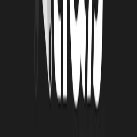
TP :
Mon meilleur souvenir est lorsque nous avons obtenu la
norme NF S90-700, qui marque la fin d’un travail de recherche.
Lorsque nous avons reçu la réponse indiquant que cela avait été
validé et certifié en laboratoire, cela a été un soulagement
considérable, exprimant notre satisfaction quant au travail
accompli. Cela apporte une crédibilité au projet et nous
positionne parmi les meilleures entreprises du marché des anti-
microbiens.
NP :
Mon meilleur souvenir est le projet étudiant « Pépite », qui
concrétise trois années de projet où nous sommes élus parmi les
meilleurs projets de France.
LRT : QUEL EST LE TEMPS FORT DU
PROCHAIN TRIMESTRE DE COPPERY ?
TP & NP :
Notre prochain plus gros objectif est la mise sur le
marché du produit.