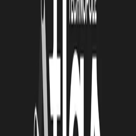
UN MODÈLE INSPIRANT POUR D’AUTRES
TERRITOIRES
La Coopérative Carbone accompagne aujourd’hui la création
d’initiatives similaires :
partage de méthodologie
accompagnement à la structuration
participation à une future fédération nationale
À lire
Également