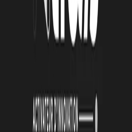
26 juin 2026
Automatisation et IA : une série d'ateliers pour
passer de la découverte à l'action
De janvier à mai 2026, la Technopole Atlas a animé une série de
quatre ateliers collectifs autour de l’automatisation et de
l’intelligence artificielle. Organisées en présentiel toutes les deux
semaines, ces cessions ont été conçus avec un objectif clair :
permettre aux porteurs de projets de transformer des outils souvent
perçus comme complexes en solutions directement applicables à leur
activité.