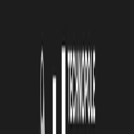
utilisateur afin de simplifier la prise en main.
LRT : VOTRE ENTREPRISE NE SERAIT PAS
CE QU’ELLE EST AUJOURD’HUI SANS … ?
CAM et PP :
Sans nos deux spécificités :
La spécificité logiciel : Toute la partie logiciel de
programmation de la machine est développée en interne
permettant des mises à jours fréquentes en fonction des retours
utilisateurs
La spécificité mécanique : La conception et fabrication des
machines est entièrement réalisée par Carbon Axis jusqu’à la
mise en service chez le client ainsi que la maintenance.
En effet, la machine « seule » reste immobile, il y a donc une grande
partie « logiciel » qui nous offre une plus-value par rapport à nos
concurrents. Nous concevons le logiciel de manière à rendre les
machines plus simples d’utilisation et de programmation pour les