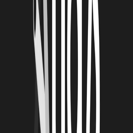
financièrement été soutenus par les financements publics de
Bpifrance et la Région Nouvelle-Aquitaine.
LRT : QUELLE EST LA PHRASE QUI
DÉCRIT LE MIEUX CARBON AXIS ?
CAM et PP :
Démocratisation des procédés avancés pour
matériaux composites.
LRT : QUEL EST VOTRE MEILLEUR
SOUVENIR DEPUIS LE DÉBUT DE CETTE
AVENTURE ?
CAM et PP :
Notre meilleur souvenir est la 1ère commande
d’Airbus en Allemagne. Au moment de la livraison, nous avons eu
l’occasion de voir la fabrication des avions à laquelle peu de
personnes ont accès. Cette référence « Airbus » a eu un impact
important dans la confiance des autres entreprises en nos machines.