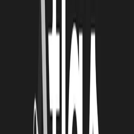
utilisateurs.
LRT : QUE VOUS A APPORTÉ LA
ROCHELLE TECHNOPOLE DANS VOTRE
DÉVELOPPEMENT ET QU’EST-CE QU’ELLE
VOUS APPORTE AUJOURD’HUI ?
CAM et PP :
Au départ, nous avons eu de nombreuses interactions
avec l’écosystème local de La Rochelle, ce qui nous a permis de
gagner beaucoup de temps. Nous avons eu des échanges avec des
entrepreneurs dans les mêmes situations que nous, maintenant, ce
sont des amis que l’on retrouve sur les événements de La
Technopole et en dehors avec qui nous avons l’habitude de partager
nos expériences. Nous avons trouvé des locaux en pépinière, à
CreatioTech puis à CreatioProd. Nous avons également bénéficié de
formations en développement commercial. La Rochelle Technopole
nous apporte aussi un regard extérieur qui offre des avantages
concrets, notamment pour identifier les dispositifs de financement
appropriés et travailler les dossiers de demande. Nous avons