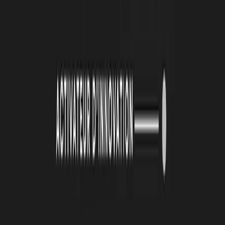
LinkedIn :
www.linkedin.com/company/carbon-axis/
À lire
Également
4 août 2026
Le Book Atlas 2025-2026 est en ligne !
Lire la suite