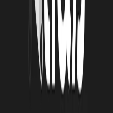
LRT : QUELS SONT LES PROCHAINS
TEMPS FORTS DE CARBON AXIS ?
CAM et PP :
La livraison d’une dizaine de systèmes dans les 12 mois à venir
La présentation de notre nouvelle machine Xcell-M lors du JEC
2025 à Paris, qui permettra de fabriquer des pièces de plus
grandes dimensions
LRT : OÙ PEUT-ON VOUS SUIVRE SUR LE
WEB ?
CAM et PP :
Site web :
www.carbon-axis.com