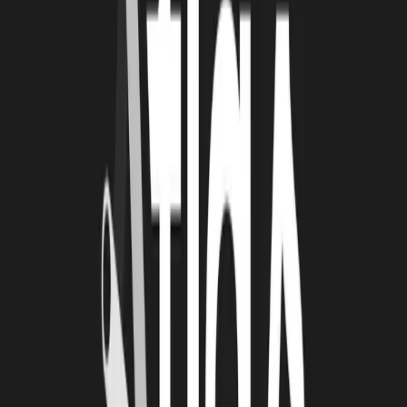
d'empathie à la fin d'un mail ou d'une newsletter. De façon plus
personnalisée, faite de même avec
vos salariés, soyez à leur
écoute.
Plus que jamais, dans ce confinement complètement
inédit, ajoutez de l'humain dans vos communications, c'est
important de conserver du lien, une forme de proximité.
C'est aussi
l'occasion de mettre en avant et d'expliquer les
décisions que vous avez prises durant cette période
si
particulière pour préserver votre entreprise ! Et puis sans
catastrophisme n'hésitez pas à évoquer les répercussions, les
incidences de cette crise. Et profitez-en pour déjà exposer les
mesures à prendre ou déjà prises pour préparer le rebond, même
si en tant que chef d'entreprise,
vous êtes le seul qui pourrez
déterminer quand il sera temps d'aborder l'avenir !
ANNE JOUVIN - RÉDACTRICE