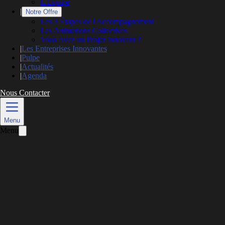
L'Équipe
|
Notre Offre
Les 3 Étapes de l'Accompagnement
Les Animations Collectives
Vous Avez un Projet Innovant ?
|
Les Entreprises Innovantes
|
Pulpe
|
Actualités
|
Agenda
Nous Contacter
L’actualité
Menu
Menu
Anne Jouvin : comment bien gérer sa
communication de crise ?
Publié le
8 avril 2020
Mis à jour le
26 mai 2026
4 min de lecture
BIEN GÉRER SA COMMUNICATION,