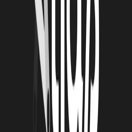
Conseil &criture
À lire
Également
4 août 2026
Le Book Atlas 2025-2026 est en ligne !
Lire la suite