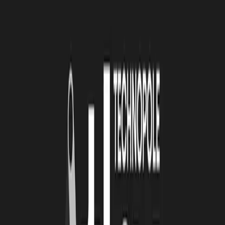
Avoir quelque chose à dire
Enfin, il est évident que tout ce qui avait été planifié en
communication, notamment la publicité, n'est plus d'actualité telle
qu'elle avait été imaginée : campagne de pub, parution dans les
journaux, salons, événements sportifs, etc. ; il faut donc revoir sa
copie et
adapter son message!
Cette situation inédite implique
agilité et réactivité dans l'entreprise. Plus que jamais, dans une
communication de crise, tous les détails comptent.
Communiquer pour occuper l'espace n'a pas d'intérêt
, il faut
avoir quelque chose à dire, c'est encore plus vrai en temps de
crise ! Les mots sont importants, sincérité et empathie sont les
maitre-mots. Le but est de conserver le lien avec sa clientèle, la
confiance de ses salariés et du crédit auprès de ses fournisseurs.
Conserver du lien
Cette crise sanitaire touche tout le monde, chacun d'entre nous est
impacté. A vous de montrer que vous avez conscience des
difficultés de chacun, de l'importance de respecter les mesures de
confinement et donc ne faites pas l'économie de messages