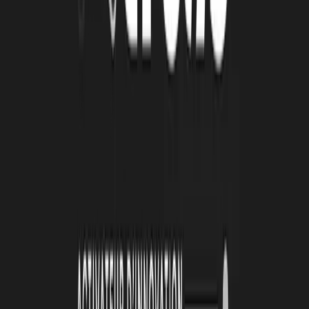
projet. Un moment particulièrement marquant a été lorsque l'un de
mes anciens camarades de formation en développement web, qui
avait suivi notre projet de loin, a décidé de nous rejoindre. Chaque
intégration au sein de l'équipe a été un moment fort pour moi. Avant
tout, il y a l'humain, l'entraide, et le soutien mutuel. Voir
l'implication et la volonté de chacun de participer à ce projet est une
source inépuisable de motivation et de fierté.
LRT : QUELS SONT LES TEMPS FORTS DU
PROCHAIN TRIMESTRE DE AXEL ?
SP :
Malgré un climat politico-socio-économique perturbé, nous
avons de nombreuses discussions et négociations en cours depuis le
début de l'année. Plusieurs grandes structures nous ont confirmé
leur intérêt pour intégrer aXel dans leurs activités. Nous espérons
finaliser plusieurs de ces contrats d'ici septembre-octobre. Cela
marquerait le début de nombreuses nouvelles activités et le
lancement du développement de la version 2 de notre produit pour
2025, avec une intégration IA encore plus avancée pour faciliter le