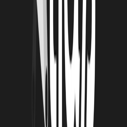
Finalement, ce sont les grands groupes qui sont venus vers moi, ont
initié les rencontres et ont validé ma solution. Aujourd'hui, ce sont
eux qui me soutiennent et m'accompagnent dans mes avancées.
C'est une vraie surprise pour moi, qui au départ pensais que je
n'allais pas m'orienter vers les grands groupes, connaissant leur
univers. Mais ce sont eux qui ont ouvert la porte et m’ont tendu la
main. Par exemple : Orange, Alstom, Le Port de La Rochelle.
LRT : QUEL EST LE SLOGAN DE TON
ENTREPRISE ?
SP :
Ne réfléchissez pas trop, passez à l’action !
LRT : QUEL EST TON MEILLEUR
SOUVENIR DEPUIS LE DÉBUT DE CETTE
AVENTURE ?
SP :
Depuis le début, de cette aventure, mon meilleur souvenir est
lié aux personnes incroyables que j'ai réussi à fédérer autour du