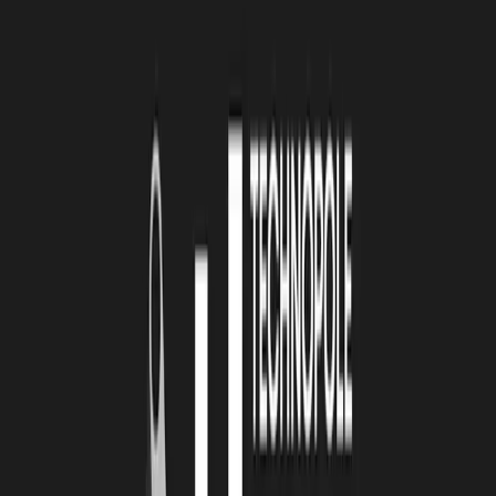
ILLUSTRE LE MIEUX TON ENTREPRISE ?
SP :
2021 : C’est l’année qui marque le début officiel de mon
aventure, c'est aussi l'année où je me suis immatriculée. Même si je
n'avais pas encore de prototype à présenter et que j’étais encore au
stade de l'idée, je suis partie à la rencontre de nombreuses
entreprises prestigieuses et leurs dirigeants pour challenger mon
concept. 2021 représente donc le lancement concret de mon projet,
le passage à l’action !
LRT : TON ENTREPRISE NE SERAIT PAS CE
QU’ELLE EST AUJOURD’HUI SANS … ?
SP :
Sans le soutien et l'entourage des personnes qui ont cru en
nous tout au long de cette aventure, ainsi que des partenaires
opérationnels et financiers, nous n'aurions pas pu avancer. Leur
accompagnement, leurs aides, et leurs conseils ont été essentiels.
Face aux incertitudes, pouvoir échanger avec de nombreuses
personnes au bon moment a été extrêmement bénéfique.