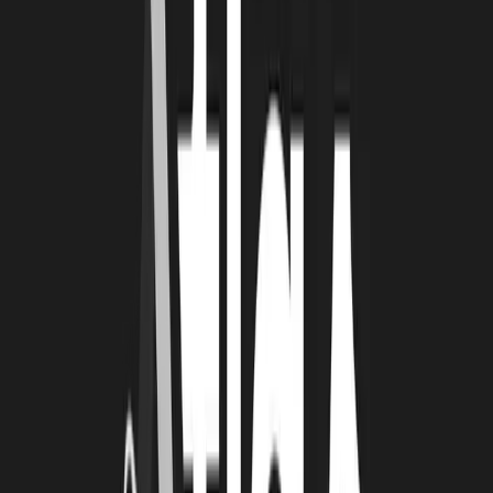
Aujourd’hui, nous ne serions pas là sans tous ces soutiens.
LRT : SI AXEL SERAIT UNE GESTION DE
PROJET QUELLE SERAIT-ELLE ?
SP :
Une gestion de projet collaborative qui valorise le travail des
collaborateurs et permet de lutter contre la démotivation, liée à
l'impression que leurs efforts se perdent dans les archives de
l'entreprise. Avec cette approche, les employés peuvent
immédiatement voir la valeur de leur travail, qui est directement
réutilisable. Pour les entreprises, notamment au niveau de la
direction et de la stratégie, cela signifie conserver leur expertise et
éviter la perte de savoir-faire et de qualité. En résumé, pour moi,
aXel représente la gestion de projet axée sur la collaboration, la
valorisation et la capitalisation.
LRT : QUE T’APPORTES LA ROCHELLE
TECHNOPOLE DANS TON DÉVELOPPEMENT