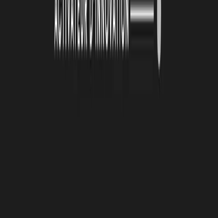
travail de nos utilisateurs.
RETROUVEZ SARA PRALIER ET AXEL SUR
LE WEB :
Site web :
aXel – Révolutionnez la gestion de projet et le savoir
en entreprise ! (axel-software.fr)
- LinkedIn :
aXel-software | Page LinkedIn
- Facebook :
AXEL | Page Facebook
À lire
Également