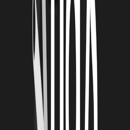
?
SP :
LRT m'apporte un soutien précieux et un écosystème riche en
opportunités. En peu de temps, j'ai pu rencontrer des personnes clés
et obtenir des rendez-vous qui m'auraient pris deux à trois fois plus
de temps à décrocher, voire que je n'aurais jamais eus. Cela ouvre
des opportunités dans le réseau et l'écosystème. Ça m’aide aussi à
mieux identifier les prochaines actions à entreprendre, que ce soit
pour les dossiers, le financement, les plans d'action, le volet
commercial, ou autre. Cela nous permet de nous projeter, de nous
challenger et d'anticiper les étapes suivantes.
LRT : AS-TU UNE ANECDOTE À PARTAGER
?
SP :
Dans toute cette aventure, j’ai été assez surprise. Au début, je
pensais m'adresser uniquement aux petites et moyennes structures,
convaincue qu'elles étaient celles qui avaient le plus besoin d’avoir
accès à une solution simple et efficace pour répondre à leurs enjeux.