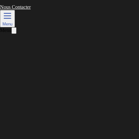
Nous Contacter
Menu
Menu