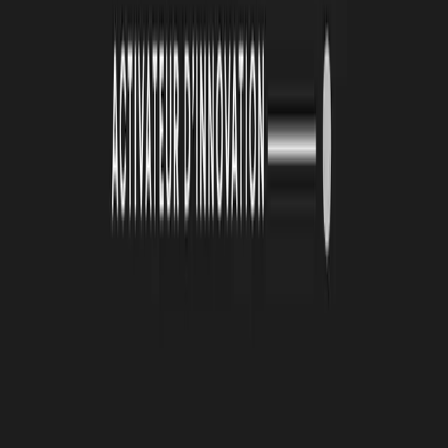
RETROUVEZ MATHIEU SOUVILLE ET À
LA POINTE SUR LE WEB :
Site web :
www.a-la-pointe.fr
LinkedIn :
www.linkedin.com/company/a-lapointe/
Facebook :
A la pointe
À lire
Également
4 août 2026
Le Book Atlas 2025-2026 est en ligne !