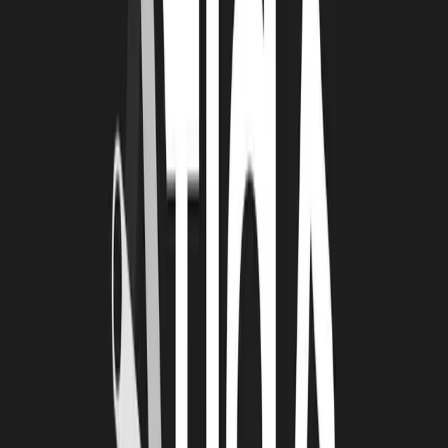
rendre la structure réelle. J’ai été accompagnée par La Rochelle
Technopole, la CCI, le CRA et l’initiative Charente-Maritime avec
l’ADERE. La Rochelle Technopole est réellement un facilitateur.
Elle m’a offert de nombreuses opportunités, que ce soit dans le
domaine bancaire, administratif, comité, commission et dès que
j’avais une difficulté, il y avait une solution ou un contact. Ensuite,
c’est principalement un suivi personnalisé avec Anne, conseillère
innovation, qui n’avait aucune connaissance de l’escrime, ni de la
technique, mais qui est parvenu à me challenger, me rassurer,
m’orienter, elle a été une accompagnatrice de confiance. Deux
aspects sont donc présents, le pragmatique et l’humain.
LRT : AVEZ-VOUS UNE ANECDOTE À
PARTAGER ?
MS :
Comment j’ai fait la découverte de La Technopole ? J’ai
participé à un salon de reprise d’entreprises à la Maison de la
Nouvelle-Aquitaine à Paris pour racheter une entreprise. À mon
arrivée, j’ai eu l’occasion de rencontrer Jean-Luc Algay, le