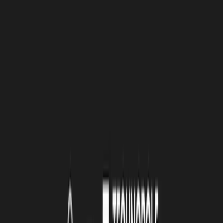
C’EST AVANT TOUT… ?
MS :
Il s’agit principalement d’une aventure humaine et de générer
une valeur ajoutée. L'entreprise ne vise pas à générer des millions
d'euros ou à recruter 2000 personnes, mais plutôt à générer une
valeur ajoutée. Ainsi, une problématique se présente et une solution
est trouvée et mise en œuvre, et nous accompagnons le client jusqu'à
ce qu'il soit satisfait. En même temps, il est nécessaire d'avoir des
employés, leur objectif final est de développer leurs compétences et
de les aider à trouver leur voix. Ce n'est pas seulement de puiser sur
leurs compétences et de s’en séparer, mais de les faire progresser et
de créer un collectif.
LRT : VOTRE ENTREPRISE NE SERAIT PAS
CE QU’ELLE EST AUJOURD’HUI SANS … ?
MS :
Sans le soutien de la famille, que ce soit de ma femme, de mon
entourage. Quand on a pris la décision de partir dans cette
aventure-là, ça a été à 100% pour tous.