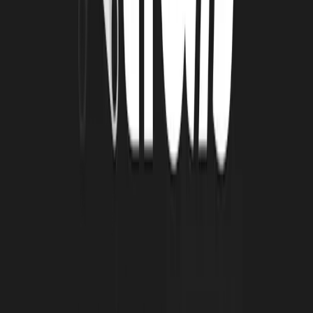
SOUVENIRS DEPUIS LE DÉBUT DE CETTE
AVENTURE ?
MS :
Le premier souvenir qui me vient, c’est quand j’étais encore
dans mon garage et que le premier prototype à commencer à
fonctionner.
Le second souvenir, c’est l’emménagement avec mon alternant à la
pépinière d’entreprise où nous avons réellement commencé une
page blanche, lui qui était alternant, moi qui étais entrepreneur et
nous avons partagé la construction du local.
LRT : QUELS SONT LES PROCHAINS
TEMPS FORTS D’A LA POINTE ?
MS :
Les deux produits : la machine et la cible, seront présentés
lors d’événements d’escrime en septembre et en octobre 2025 et
j’espère recevoir ma première commande.