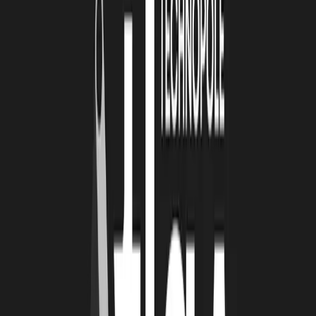
LRT : SI À LA POINTE ÉTAIT UN SPORT
AUTRE QUE L’ESCRIME, QUEL SERAIT-IL ?
MS :
Je pense à la voile, car une entreprise nécessite un capitaine
qui tient la barre, qui donne le cap, mais elle nécessite également un
équipage. Seul, on ne peut pas accomplir ce que l’on veut. Il est
nécessaire d’écouter, de savoir se positionner en fonction du vent, et
donc, d’écouter son marché, d’écouter l’activité et faire preuve de
flexibilité. Cela illustre bien ce que vie « À La Pointe » depuis un an
et demi. Aujourd’hui il y a un cap, mais il y a également la météo et
avec cette météo, il est nécessaire d’être flexible.
LRT : QUE VOUS APPORTE LA ROCHELLE
TECHNOPOLE ?
MS :
À La Pointe ne serait pas présente sans les partenaires. Moins
de 4 mois m’ont fallu pour accomplir toutes les formalités
administratives, élaborer le dossier, élaborer le business plan et