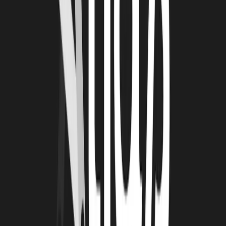
Président de la Technopole. J’expose mes deux projets : celui de
reprise d’entreprise et celui de création d’entreprise. Jean-Luc
Algay me pose la question de savoir si je connais La Rochelle
Technopole et je lui réponds que non. Il en vient à m’expliquer ce
qu’est La Technopole, comment se déroule la commission, le
programme, les parcours, etc. Cette conversation m’a permis de
rentrer à La Technopole. Ce qui est captivant, c’est que chacun s’est
rendu à Paris, pour se retrouver finalement à La Rochelle.
LRT : QUEL EST LE SLOGAN DE VOTRE
ENTREPRISE ?
MS :
L’innovation au service de l’humain : le but de l’innovation
est toujours de préserver l’humain, et j’ai un dicton qui dit « La
technologie n’est pas nocive tant qu’elle sert l’humain, c’est à partir
du moment où elle ne sert plus l’humain qu’elle le devient ».
LRT : QUELS SONT VOS MEILLEURS