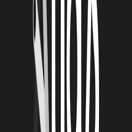
considération et la crédibilité que leur ont accordées les
entreprises.
Caroline a apprécié la collaboration inédite avec les
étudiants d'autres formations qui ont d'autres points de
vue, ce qui nourrit les propositions ; avis partagé par
Pierre qui n'était pas spécialement versé RSE et qui
voit les choses différemment aujourd'hui. Ce qui a
séduit Charlotte, c'est de découvrir une entreprise et
son domaine d'activité, et d'avoir un problème à
résoudre comme de vrais professionnels.
Et ce qu'ont noté les coachs, heureux d'avoir vécu cette
expérience… ils ont découvert "
des jeunes à la tête bien faite, qui
percutent vite
", qui les ont un peu bousculé car ils arrivent avec des
idées et un regard neufs. Ils ont été
admiratifs de la capacité des
étudiants
, quelle que soit l'entreprise à "en comprendre l'ADN", ils
ont fait preuve d'agilité, d'adaptation…