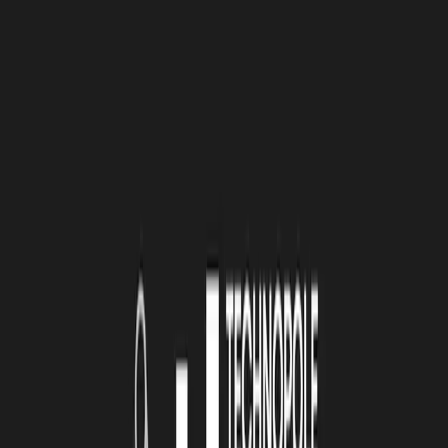
LE TIMING
Après une première matinée passée dans l'entreprise présentée par
leur coach qui en profite pour semer ici ou là quelques sujets de
réflexion, les étudiants se retrouvent dès l'après-midi pour une
première
séance de créativité
au cours de laquelle émergeront des
idées.
En fin de matinée du deuxième jour, 3 idées ont été choisies pour
qu'il ne reste qu'une idée principale en fin de journée à développer et
formaliser le jeudi et vendredi matin pour une présentation devant le
jury le vendredi après-midi.
Un marathon que les étudiants ont brillamment relevé comme l'ont
souligné les membres du jury et les représentants des entreprises