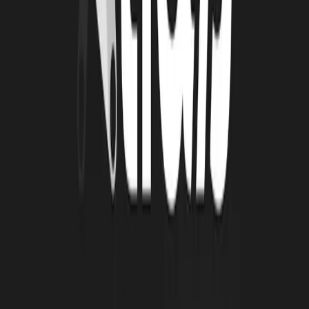
… Alors, bientôt une nouvelle édition ?
À lire
Également
4 août 2026
Le Book Atlas 2025-2026 est en ligne !
Lire la suite