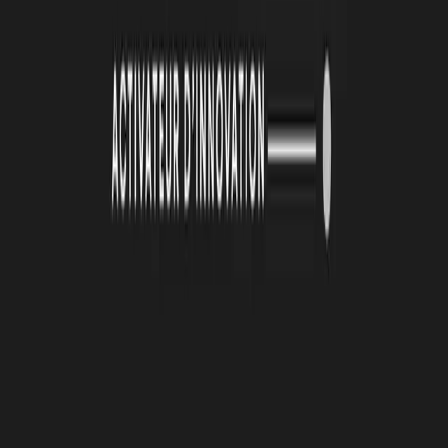
26 juin 2026
Automatisation et IA : une série d'ateliers pour
passer de la découverte à l'action