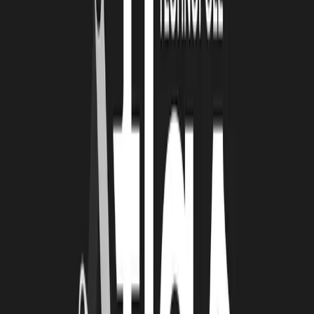
challengées.
Evidemment le grand prix du jury et le coup de cœur ont de
l'importance mais ce qu'il faut souligner avant tout est
l'engagement
des étudiants et l'accueil des entreprises
pour faire de ce challenge
un vrai moment de rencontre et de partage
afin de faire émerger
de vrais projets auxquels les entreprises ont assurer donner suite.
Le jury a engagé les étudiants à "conserver leur fraicheur
d'observation et d'analyse", il a également appuyé sur "la qualité des
interventions réellement connectées à la réalité".
Les étudiants ont tous manifesté une grande
satisfaction d'avoir participé au Challenge
Compétences : Sylvie a beaucoup appris sur l'économie
circulaire et la réalité d'un grand groupe, Agathe a
trouvé qu'ils ont avancé vite grâce au collectif, Aymeric
a "kiffé" travailler sur un projet concret plutôt qu'une
étude de cas, tandis que d'autres ont insisté sur la