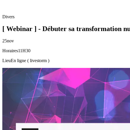
Divers
[ Webinar ] - Débuter sa transformation n
25
nov
Horaires
11H30
Lieu
En ligne ( livestorm )