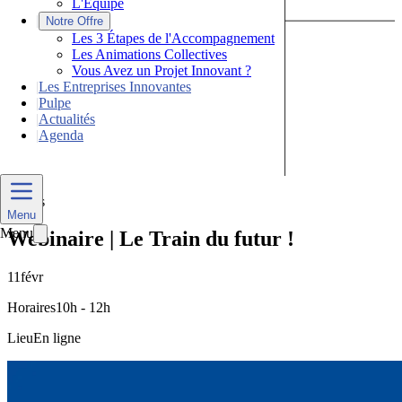
L'Équipe
|
Notre Offre
Les 3 Étapes de l'Accompagnement
Les Animations Collectives
Vous Avez un Projet Innovant ?
|
Les Entreprises Innovantes
|
Pulpe
|
Actualités
|
Agenda
Nous Contacter
Divers
Menu
Menu
Webinaire | Le Train du futur !
11
févr
Horaires
10h - 12h
Lieu
En ligne