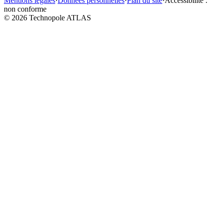
Mentions légales
·
Données personnelles
·
Plan du site
·
Accessibilité :
non conforme
©
2026
Technopole ATLAS