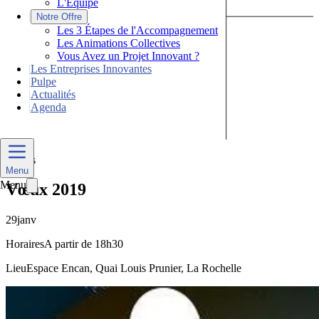
L'Équipe
|
Notre Offre
Les 3 Étapes de l'Accompagnement
Les Animations Collectives
Vous Avez un Projet Innovant ?
|
Les Entreprises Innovantes
|
Pulpe
|
Actualités
|
Agenda
Nous Contacter
Divers
Menu
Menu
Vœux 2019
29
janv
Horaires
A partir de 18h30
Lieu
Espace Encan, Quai Louis Prunier, La Rochelle