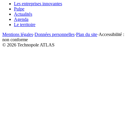
Les entreprises innovantes
Pulpe
Actualités
Agenda
Le territoire
Mentions légales
·
Données personnelles
·
Plan du site
·
Accessibilité :
non conforme
©
2026
Technopole ATLAS