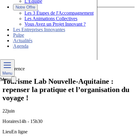
L'Équipe
|
Notre Offre
Les 3 Étapes de l'Accompagnement
Les Animations Collectives
Vous Avez un Projet Innovant ?
|
Les Entreprises Innovantes
|
Pulpe
|
Actualités
|
Agenda
Nous Contacter
Conférence
Menu
Menu
Tourisme Lab Nouvelle-Aquitaine :
repenser la pratique et l’organisation du
voyage !
22
juin
Horaires
14h - 15h30
Lieu
En ligne