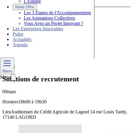
L'Équipe
|
Notre Offre
Les 3 Étapes de l'Accompagnement
Les Animations Collectives
Vous Avez un Projet Innovant ?
|
Les Entreprises Innovantes
|
Pulpe
|
Actualités
|
Agenda
Nous Contacter
Divers
Menu
Menu
Solutions de recrutement
09
mars
Horaires
18h00 à 19h30
Lieu
Auditorium du Crédit Agricole de Lagord 14 rue Louis Tardy,
17140 LAGORD