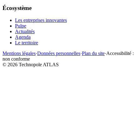
Écosystème
Les entreprises innovantes
Pulpe
Actualités
Agenda
Le territoire
Mentions légales
·
Données personnelles
·
Plan du site
·
Accessibilité :
non conforme
©
2026
Technopole ATLAS