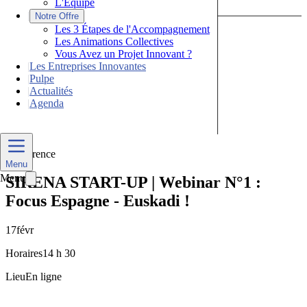
L'Équipe
|
Notre Offre
Les 3 Étapes de l'Accompagnement
Les Animations Collectives
Vous Avez un Projet Innovant ?
|
Les Entreprises Innovantes
|
Pulpe
|
Actualités
|
Agenda
Nous Contacter
Conférence
Menu
Menu
SIRENA START-UP | Webinar N°1 :
Focus Espagne - Euskadi !
17
févr
Horaires
14 h 30
Lieu
En ligne