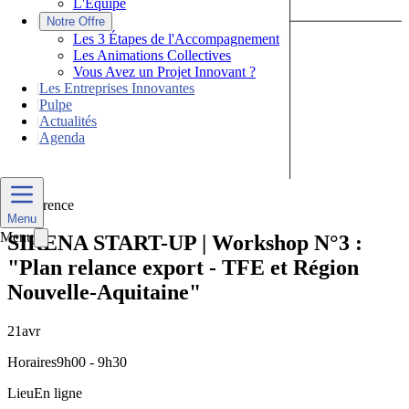
L'Équipe
|
Notre Offre
Les 3 Étapes de l'Accompagnement
Les Animations Collectives
Vous Avez un Projet Innovant ?
|
Les Entreprises Innovantes
|
Pulpe
|
Actualités
|
Agenda
Nous Contacter
Conférence
Menu
Menu
SIRENA START-UP | Workshop N°3 :
"Plan relance export - TFE et Région
Nouvelle-Aquitaine"
21
avr
Horaires
9h00 - 9h30
Lieu
En ligne