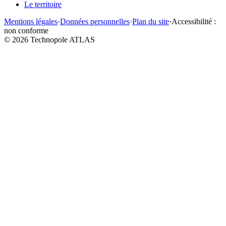
Le territoire
Mentions légales
·
Données personnelles
·
Plan du site
·
Accessibilité :
non conforme
©
2026
Technopole ATLAS