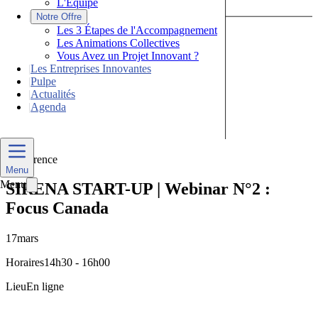
L'Équipe
|
Notre Offre
Les 3 Étapes de l'Accompagnement
Les Animations Collectives
Vous Avez un Projet Innovant ?
|
Les Entreprises Innovantes
|
Pulpe
|
Actualités
|
Agenda
Nous Contacter
Conférence
Menu
Menu
SIRENA START-UP | Webinar N°2 :
Focus Canada
17
mars
Horaires
14h30 - 16h00
Lieu
En ligne