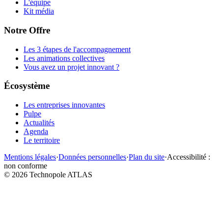
L'équipe
Kit média
Notre Offre
Les 3 étapes de l'accompagnement
Les animations collectives
Vous avez un projet innovant ?
Écosystème
Les entreprises innovantes
Pulpe
Actualités
Agenda
Le territoire
Mentions légales
·
Données personnelles
·
Plan du site
·
Accessibilité :
non conforme
©
2026
Technopole ATLAS