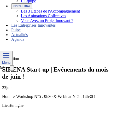
L'Équipe
|
Notre Offre
Les 3 Étapes de l'Accompagnement
Les Animations Collectives
Vous Avez un Projet Innovant ?
|
Les Entreprises Innovantes
|
Pulpe
|
Actualités
|
Agenda
Nous Contacter
Formation
Menu
Menu
SIRENA Start-up | Evénements du mois
de juin !
23
juin
Horaires
Workshop N°5 : 9h30 & Webinar N°5 : 14h30 !
Lieu
En ligne