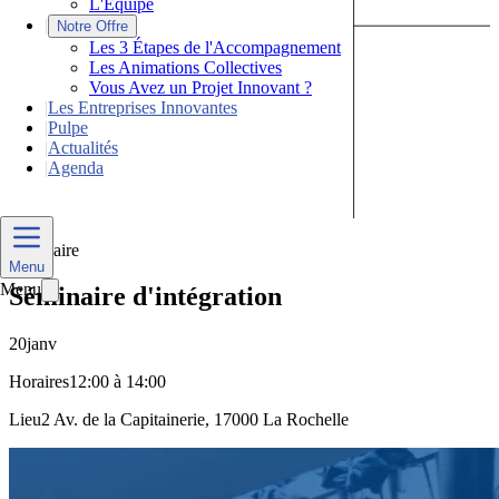
L'Équipe
|
Notre Offre
Les 3 Étapes de l'Accompagnement
Les Animations Collectives
Vous Avez un Projet Innovant ?
|
Les Entreprises Innovantes
|
Pulpe
|
Actualités
|
Agenda
Nous Contacter
Séminaire
Menu
Menu
Séminaire d'intégration
20
janv
Horaires
12:00 à 14:00
Lieu
2 Av. de la Capitainerie, 17000 La Rochelle