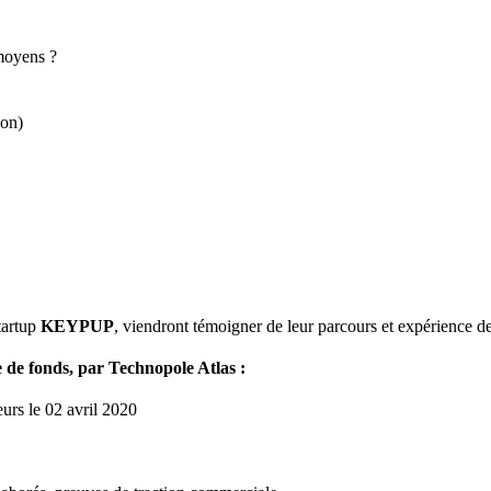
 moyens ?
ion)
tartup
KEYPUP
, viendront témoigner de leur parcours et expérience d
e de fonds, par Technopole Atlas :
urs le 02 avril 2020