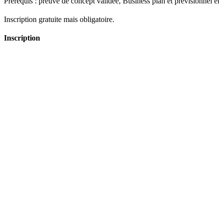
Prérequis : preuve de concept validée, Business plan et prévisionnel é
Inscription gratuite mais obligatoire.
Inscription