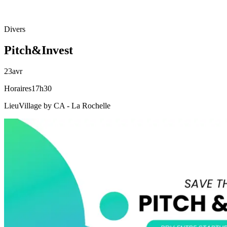
Divers
Pitch&Invest
23
avr
Horaires
17h30
Lieu
Village by CA - La Rochelle